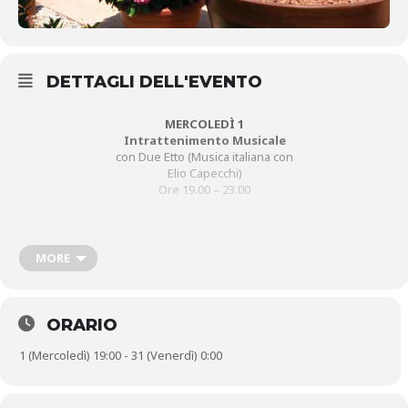
DETTAGLI DELL'EVENTO
MERCOLEDÌ 1
Intrattenimento Musicale
con Due Etto (Musica italiana con
Elio Capecchi)
Ore 19.00 – 23.00
GIOVEDÌ 2
MORE
Intrattenimento Musicale
con Blind Love Blues
Ore 21.00 – 23.00
Il Giardino delle Carte. Serata di Burraco
ORARIO
nel verde, tra convivialità e strategia
Ore 21.00 – 00.00
1 (Mercoledì) 19:00 - 31 (Venerdì) 0:00
VENERDÌ 3
Intrattenimento Musicale