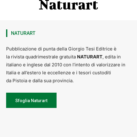
Naturart
con L’Orkestraccia (rock blues)
Ore 21.00 – 23.00
Il Giardino delle Carte. Serata di Burraco
nel verde, tra convivialità e strategia
Ore 21.00 – 00.00
NATURART
VENERDÌ 10
Pubblicazione di punta della Giorgio Tesi Editrice è
Intrattenimento Musicale
con Alex
Montamix (Panda remember)
la rivista quadrimestrale gratuita
NATURART
, edita in
Ore 21.00 – 00.00
italiano e inglese dal 2010 con l’intento di valorizzare in
Italia e all’estero le eccellenze e i tesori custoditi
DOMENICA 12
da Pistoia e dalla sua provincia.
Intrattenimento Musicale
con Restauro Music Duo
Ore 19.00 – 22.00
Sfoglia Naturart
MERCOLEDÌ 15
Intrattenimento Musicale
con Gian Flores
Ore 19.00 – 22.00