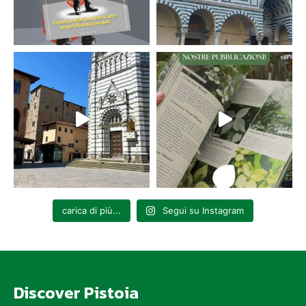
con Settima + (Musica italiana)
Ore 21.00 – 00.00
DOMENICA 26
Intrattenimento Musicale
con Varuna (Duo), orario aperitivo
Ore 19.00 – 22.00
MERCOLEDÌ 29
Intrattenimento Musicale
con Alibu DJ Vinile
Ore 19.00 – 23.00
carica di più...
Segui su Instagram
GIOVEDÌ 30
Intrattenimento Musicale
con L’Orkestraccia (rock blues)
Ore 21.00 – 23.00
Il Giardino delle Carte. Serata di Burraco
nel verde, tra convivialità e strategia
Discover Pistoia
Ore 21.00 – 00.00