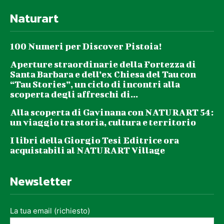
domenica ore 01:00
Naturart
L
’Ortolano di Vignole
Apertura tutti i giorni ore 07:00 – Chiusura dal lunedì al venerdì ore
100 Numeri per Discover Pistoia!
14:00
Sabato e domenica ore 19.00
Aperture straordinarie della Fortezza di
Santa Barbara e dell’ex Chiesa del Tau con
“Tau Stories”, un ciclo di incontri alla
scoperta degli affreschi di...
Alla scoperta di Gavinana con NATURART 54:
un viaggio tra storia, cultura e territorio
I libri della Giorgio Tesi Editrice ora
acquistabili al NATURART Village
Newsletter
La tua email (richiesto)