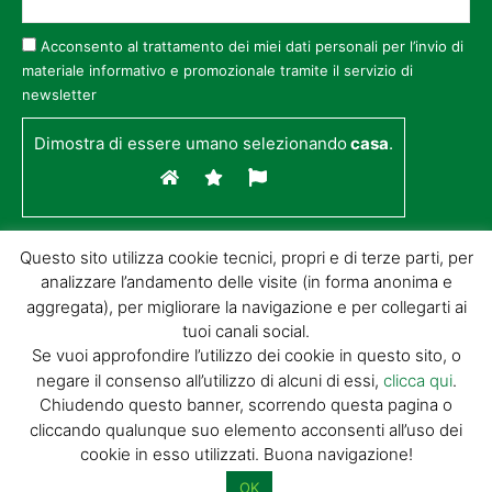
Acconsento al trattamento dei miei dati personali per l’invio di
materiale informativo e promozionale tramite il servizio di
newsletter
Dimostra di essere umano selezionando
casa
.
Questo sito utilizza cookie tecnici, propri e di terze parti, per
analizzare l’andamento delle visite (in forma anonima e
aggregata), per migliorare la navigazione e per collegarti ai
tuoi canali social.
Se vuoi approfondire l’utilizzo dei cookie in questo sito, o
negare il consenso all’utilizzo di alcuni di essi,
clicca qui
.
© GIORGIO TESI EDITRICE S.R.L. | P.IVA
Chiudendo questo banner, scorrendo questa pagina o
01732650476 | VIA DI BADIA 14 – 51100 LOC.
cliccando qualunque suo elemento acconsenti all’uso dei
BOTTEGONE (PISTOIA) |
POWERED BY
ALLYMIND
cookie in esso utilizzati. Buona navigazione!
Privacy Policy
|
Cookie Policy
|
Condizioni
di vendita
|
Site Map
OK