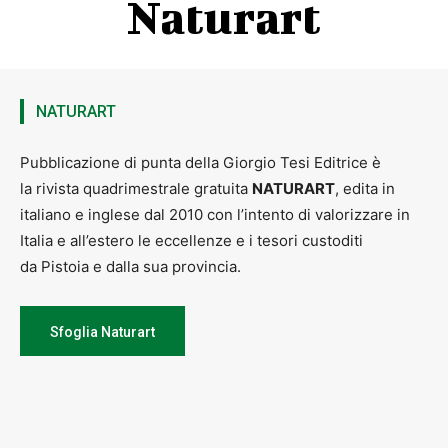
Naturart
La partecipazione è gratuita, ma è obbligatoria la prenotazione da
effettuare al numero di PISTOIAINFORMA 800 -012-146
Ore 21.15,
Sala Maggiore del Palazzo Comunale
– Piazza del
Duomo, 1 –
Concerto del quintetto Jazz… no limits
– Maestro
Andrea Gargiulo – A cura di To Groove Pistoia Team
NATURART
Per informazioni:
https://www.facebook.com/togroovepistoia/
Pubblicazione di punta della Giorgio Tesi Editrice è
la rivista quadrimestrale gratuita
NATURART
, edita in
italiano e inglese dal 2010 con l’intento di valorizzare in
Italia e all’estero le eccellenze e i tesori custoditi
da Pistoia e dalla sua provincia.
Sfoglia Naturart