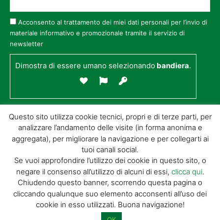
Acconsento al trattamento dei miei dati personali per l’invio di
materiale informativo e promozionale tramite il servizio di
newsletter
Dimostra di essere umano selezionando
bandiera
.
Questo sito utilizza cookie tecnici, propri e di terze parti, per
analizzare l’andamento delle visite (in forma anonima e
aggregata), per migliorare la navigazione e per collegarti ai
tuoi canali social.
Se vuoi approfondire l’utilizzo dei cookie in questo sito, o
negare il consenso all’utilizzo di alcuni di essi,
clicca qui
.
© GIORGIO TESI EDITRICE S.R.L. | P.IVA
Chiudendo questo banner, scorrendo questa pagina o
01732650476 | VIA DI BADIA 14 – 51100 LOC.
cliccando qualunque suo elemento acconsenti all’uso dei
BOTTEGONE (PISTOIA) |
POWERED BY
ALLYMIND
cookie in esso utilizzati. Buona navigazione!
Privacy Policy
|
Cookie Policy
|
Condizioni
di vendita
|
Site Map
OK