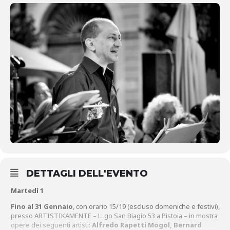
DETTAGLI DELL'EVENTO
Martedì 1
Fino al 31 Gennaio
, con orario 15/19 (escluso domeniche e festivi),
presso ARTISTIKAMENTE – L. go San Biagio 53 a Pistoia – in mostra
opere dei seguenti artisti:
Alfredo Rapetti Mogol, Bernard