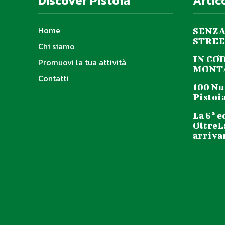
Discover Pistoia
Artic
Home
SENZA
STREE
Chi siamo
IN CO
Promuovi la tua attività
MONTA
Contatti
100 Nu
Pistoia
La 6ª e
OltreL
arriva