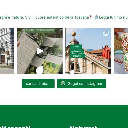
orghi e natura. Vivi il cuore autentico della Toscana
Leggi l’ultimo 
carica di più...
Segui su Instagram