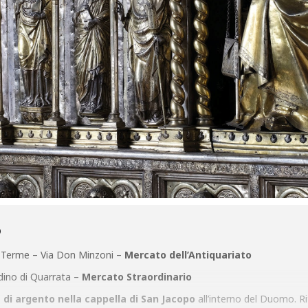
O
i Terme – Via Don Minzoni –
Mercato dell’Antiquariato
adino di Quarrata –
Mercato Straordinario
e di argento nella cappella di San Jacopo
all’interno del Duomo. Rit