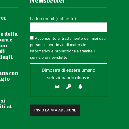
Newsletter
ver
La tua email (richiesto)
e della
Acconsento al trattamento dei miei dati
ara e
con
personali per l’invio di materiale
 di
informativo e promozionale tramite il
 degli
servizio di newsletter
Dimostra di essere umano
ana con
selezionando
chiave
.
ggio
esi
li al