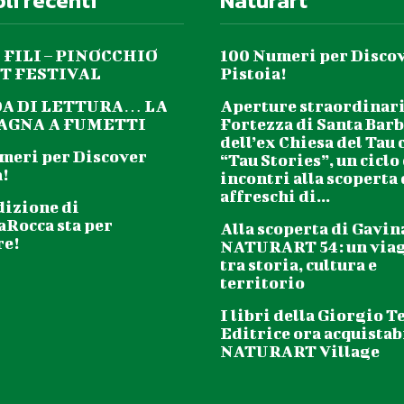
oli recenti
Naturart
 FILI – PINOCCHIO
100 Numeri per Disco
T FESTIVAL
Pistoia!
DA DI LETTURA… LA
Aperture straordinari
GNA A FUMETTI
Fortezza di Santa Barb
dell’ex Chiesa del Tau 
meri per Discover
“Tau Stories”, un ciclo
!
incontri alla scoperta
affreschi di...
dizione di
aRocca sta per
Alla scoperta di Gavin
re!
NATURART 54: un via
tra storia, cultura e
territorio
I libri della Giorgio T
Editrice ora acquistabi
NATURART Village