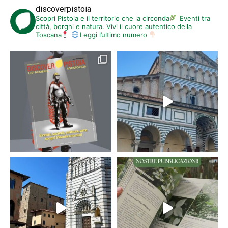
discoverpistoia
Ore 16.30 – Biblioteca San Giorgio – Via Pertini –
Infanzia e città
–
Il
Scopri Pistoia e il territorio che la circonda
Eventi tra
bello di raccontare
città, borghi e natura. Vivi il cuore autentico della
Toscana
Leggi l’ultimo numero
Incontro con
Marco Dallari
.
Per informazioni:
0573 371600
Ore 16.30 – Biblioteca San Giorgio –
Martedì in gioco
– Per ritrovarsi
con gli amici in biblioteca e giocare liberamente con i giochi da
tavolo presenti in biblioteca.
Martedì 29 ottobre – ore 16.30 – Biblioteca San Giorgio – Auditorium
Terzani – Nell’ambito di
Infanzia e città –
“Il bello di raccontare”
–
Incontro per insegnanti, educatori e genitori con
Marco Dallari
–
Presenta
Manuela Trinci
– Sarà rilasciato un attestato di
partecipazione
Mercoledì 30
Fino al 31 – Piccolo Teatro Mauro Bolognini – PADIGLIONE 6 – da