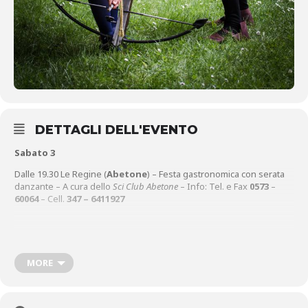
DETTAGLI DELL'EVENTO
Sabato 3
Dalle 19.30 Le Regine (
Abetone
) – Festa gastronomica con serata
danzante – A cura dello
Sci Club Abetone
– Info: Tel. e Fax
0573
–
60064
– Cell.
347 – 6411927
Nel corso della giornata a
Gavinana
– nell’ambito delle
Manifestazioni Ferrucciane 2019
:
MORE
Ore 16.45 Scoppio cannonata di inizio celebrazioni a cura di
HISTORICA LUCENSE