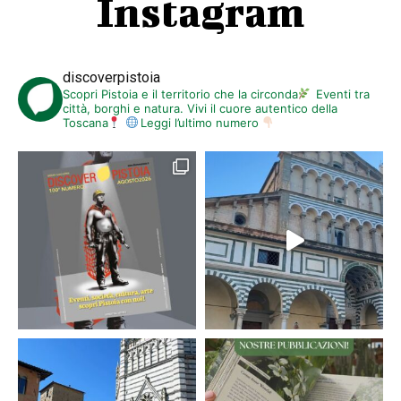
Instagram
Pian degli Ontani
, Molino di Vasco, ore 17 –
Dal cardo alla farina
.
Dimostrazione e degustazione dei prodotti derivati dalla castagna,
con la partecipazione della nutrizionista
Stefania Capecchi
. Evento
su prenotazione tel.
335
–
5749290
/
347
–
7187833
discoverpistoia
Scopri Pistoia e il territorio che la circonda
Eventi tra
città, borghi e natura. Vivi il cuore autentico della
Toscana
Leggi l’ultimo numero