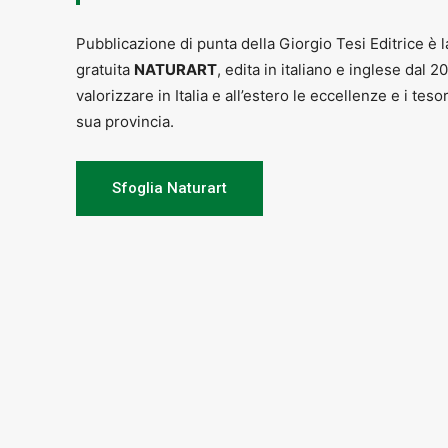
Fino a Sabato 17 – Teatro Manzoni 
Ore 15.00 -18.00 – Biblioteca Comu
Pubblicazione di punta della Giorgio Tesi Editrice è l
(tel. 0572 33553)
gratuita
NATURART
, edita in italiano e inglese dal 2
Ore 21.00 Sala Consiliare “A. Pappa
valorizzare in Italia e all’estero le eccellenze e i teso
Ore 21.15, Sala Iozzelli della B
sua provincia.
nostra storia e eroe di romanzi”
Sfoglia Naturart
Sabato 17
Fino al 18 novembre presso ARTISTI
progetto
“L’ultimo istante/Attenzion
Ore 14.30 – 19.30, Sala Maggiore 
Campagna di sensibilizzazione a favo
Ore 16 – Museo del Territorio di 
Ore 16.00, Enoteca Carlo Lavuri 
2018. Come da tradizione, festegg
Ore 17.00/19.00 Palazzo Fabroni,