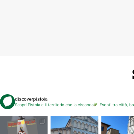
Nell’ambito della mostra GERA
performance di Luisa Cortesi dal
Ore 17.30 Sala Polivalente il Progres
fuori tempo – Iacopo Melio, ed. Mo
Ore 21.00 Teatro Manzoni – Pistoia
Špacek VIOLINO – Antonín Dvorák Co
55
Ore 21.00 Teatro Verdi di Montecat
Domenica 18
Ore 16.00 – Museo civico d’arte antic
Ore 16.00 – Teatro Verdi di Monteca
discoverpistoia
Scopri Pistoia e il territorio che la circonda
Eventi tra città, b
Martedì 20
Ore 15.30 – 18.00, Sala Tiziano Terz