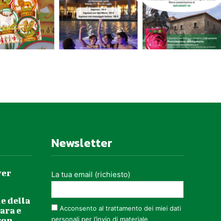
e CV EUROPEO – Info e prenotazioni:
E”, a cura di Nicola Messina
Newsletter
one nelle piante”,
a cura di Nicola
ei pazzi” (Italia 1954) di Mario Mattoli –
ver
La tua email (richiesto)
e della
Acconsento al trattamento dei miei dati
ara e
con
personali per l’invio di materiale