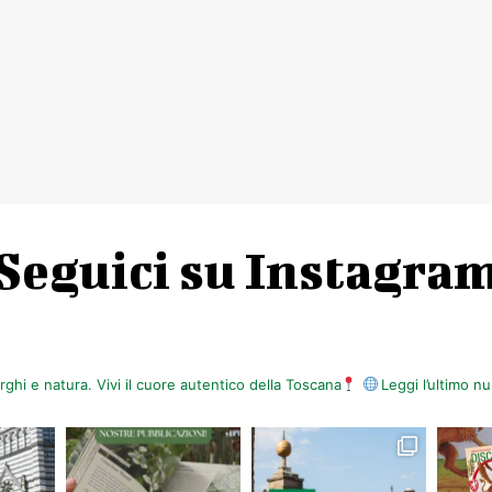
RDO PAOLETTI | LA CARNE, LA MORTE E IL DIAVOLO e di PAF5/
 titolo Expectans, a cura del Centro Studi e Ricerche Espressi
so di Larciano – LIBREMENTE – Faccio salti altissimi: la mia storia ol
ndadori
 – Concerto inaugurale Stagione Sinfonica 18/19 – Orchestra Leonor
ncerto per violino in La minore, op. 53 – Ludwig van Beethoven Sinf
ini Terme – Loredana Bertè in concerto
Seguici su Instagra
a – Pistoia: Il Palazzo degli Orsi (Famiglie)
tini Terme – Cenerentola: il musical
orghi e natura. Vivi il cuore autentico della Toscana
Leggi l’ultimo 
ani Biblioteca San Giorgio
Alzheimer senza paura