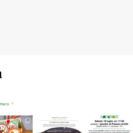
PERFORMANCE ART FESTIVAL,
ve
tre le barriere, tra ruote bucate e amori
e – Daniele Giorgi DIRETTORE Josef
onia n. 3 in Mi bemolle maggiore, op.
m
numero