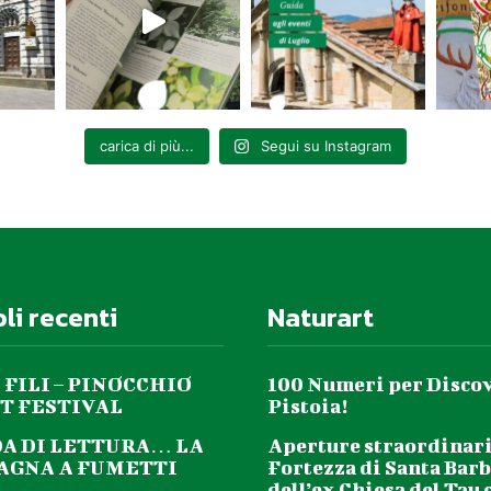
ione Provinciale
nale di Buggiano – Corso gratuito: CASELLA DI POSTA ELETTRONICA 
3)
carica di più...
Segui su Instagram
ia – PETRUŠKA con la Compagnia Virgilio Sieni
di Monsummano Terme – “L’ARTE DELLA COMUNICAZIONE NELLE PIANT
oli recenti
Naturart
blioteca Giusti di Monsummano Terme – “L’arte della comunicazi
ielo e terra” in corso al Museo della Città e del territorio.
o HITACHI via Ciliegiole 77 Pistoia – Proiezione del film” “Il medico d
 FILI – PINOCCHIO
100 Numeri per Disco
T FESTIVAL
Pistoia!
DA DI LETTURA… LA
Aperture straordinari
GNA A FUMETTI
Fortezza di Santa Barb
dell’ex Chiesa del Tau 