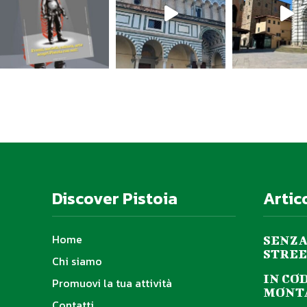
A cura dell’Associazione A:I:M:A: Sez
Mercoledì 21
Ore 15.00-18.00 – Biblioteca Comu
Biblioteca Comunale (tel. 0572 3355
Ore 21.00 – Teatro Manzoni – Pisto
Giovedì 22
Ore 21,15- Museo del Territorio 
Discover Pistoia
Artic
Ore 21.15 Sala Iozzelli della Bi
Messina, collegato alla Mostra “Fra c
Ore 21.30 Sala polivalente del Circol
Home
SENZA
Info 0573/32626
STREE
Chi siamo
IN CO
Promuovi la tua attività
MONTA
Contatti