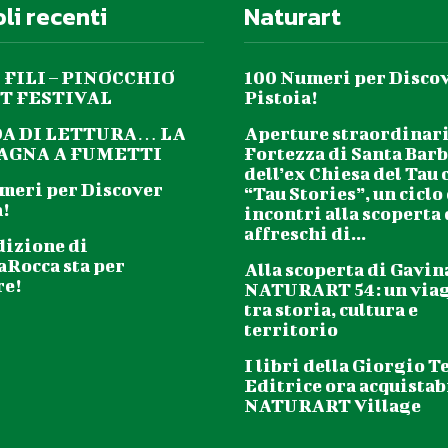
oli recenti
Naturart
 FILI – PINOCCHIO
100 Numeri per Disco
T FESTIVAL
Pistoia!
DA DI LETTURA… LA
Aperture straordinari
GNA A FUMETTI
Fortezza di Santa Barb
dell’ex Chiesa del Tau 
meri per Discover
“Tau Stories”, un ciclo
!
incontri alla scoperta
affreschi di...
dizione di
aRocca sta per
Alla scoperta di Gavin
re!
NATURART 54: un via
tra storia, cultura e
territorio
I libri della Giorgio T
Editrice ora acquistabi
NATURART Village