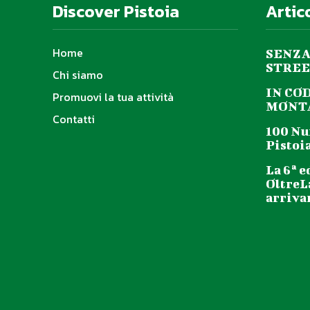
Discover Pistoia
Artic
Home
SENZA
STREE
Chi siamo
IN CO
Promuovi la tua attività
MONTA
Contatti
100 Nu
Pistoia
La 6ª e
OltreL
arriva