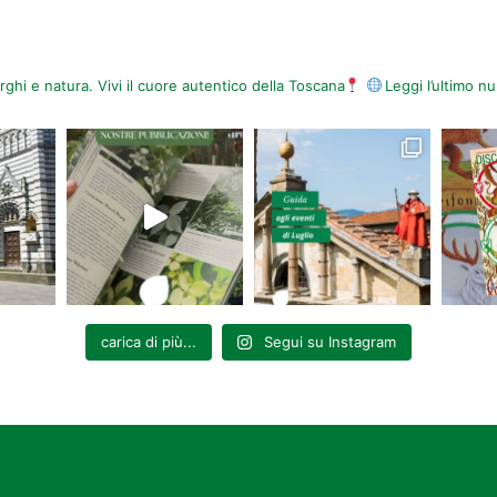
orghi e natura. Vivi il cuore autentico della Toscana
Leggi l’ultimo 
carica di più...
Segui su Instagram