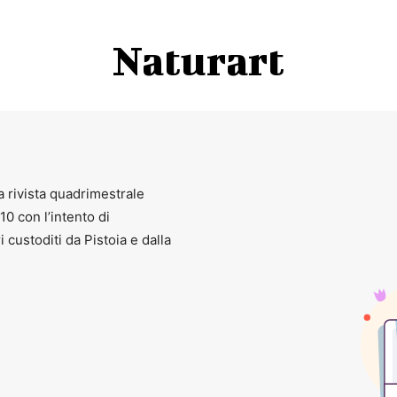
lunedì chiuso
Naturart
INFORMAZIONI
 371817
– https://musei.comune.pistoia.it/eventi/federico-gori-ilsuon
a rivista quadrimestrale
010 con l’intento di
ri custoditi da Pistoia e dalla