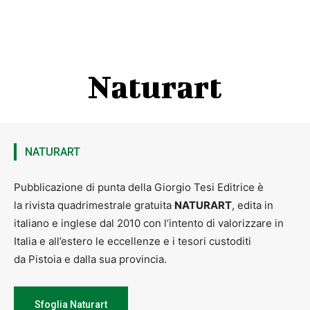
L’opera verrà donata alle biblioteche pistoiesi.
L’evento è stato inserito nel programma di
Pistoia Capitale del
Libro 2026
.
Naturart
NATURART
Pubblicazione di punta della Giorgio Tesi Editrice è
la rivista quadrimestrale gratuita
NATURART
, edita in
italiano e inglese dal 2010 con l’intento di valorizzare in
Italia e all’estero le eccellenze e i tesori custoditi
da Pistoia e dalla sua provincia.
Sfoglia Naturart