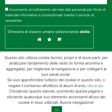
Acconsento al trattamento dei miei dati personali per l’invio di
materiale informativo e promozionale tramite il servizio di
newsletter
Dimostra di essere umano selezionando
stella
.
Questo sito utilizza cookie tecnici, propri e di terze parti, per
analizzare l’andamento delle visite (in forma anonima e
aggregata), per migliorare la navigazione e per collegarti ai
tuoi canali social.
Se vuoi approfondire l’utilizzo dei cookie in questo sito, o
negare il consenso all’utilizzo di alcuni di essi,
clicca qui
.
© GIORGIO TESI EDITRICE S.R.L. | P.IVA
Chiudendo questo banner, scorrendo questa pagina o
01732650476 | VIA DI BADIA 14 – 51100 LOC.
cliccando qualunque suo elemento acconsenti all’uso dei
BOTTEGONE (PISTOIA) |
POWERED BY
ALLYMIND
cookie in esso utilizzati. Buona navigazione!
Privacy Policy
|
Cookie Policy
|
Condizioni
di vendita
|
Site Map
OK