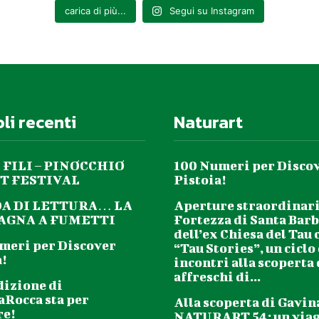
carica di più...
Segui su Instagram
oli recenti
Naturart
 FILI – PINOCCHIO
100 Numeri per Disco
T FESTIVAL
Pistoia!
DA DI LETTURA… LA
Aperture straordinari
GNA A FUMETTI
Fortezza di Santa Barb
dell’ex Chiesa del Tau 
meri per Discover
“Tau Stories”, un ciclo
!
incontri alla scoperta
affreschi di...
dizione di
aRocca sta per
Alla scoperta di Gavin
re!
NATURART 54: un via