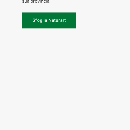
sua provincia.
Sfoglia Naturart
Valerio Toninelli
Per info
ABS, Arte in San Biagino, Art Galler
Associazione Cultura e Società
fino