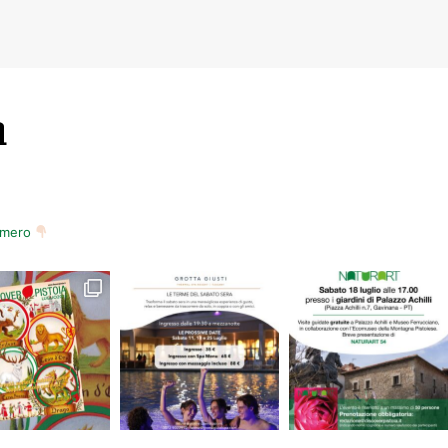
m
numero