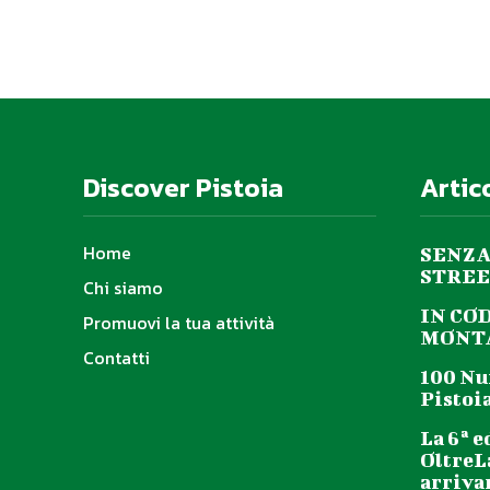
Discover Pistoia
Artic
Home
SENZA
STREE
Chi siamo
IN CO
Promuovi la tua attività
MONTA
Contatti
100 Nu
Pistoia
La 6ª e
OltreL
arriva