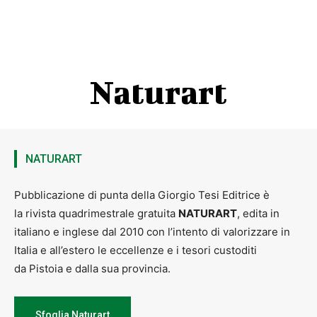
E La Segheria si presta ad essere il luogo adatto ad accogliere una
serata così paradossale, intima e divertente in cui non
mancheranno di certo sorprese!
PRENOTAZIONE OBBLIGATORIA
gliomini@gliomini.it
Naturart
340 8641194
Ingresso riservato ai soci.
www.gliomini.it
NATURART
https://www.facebook.com/gli.omini.9/
instagram: gli_omini
Pubblicazione di punta della Giorgio Tesi Editrice è
la rivista quadrimestrale gratuita
NATURART
, edita in
italiano e inglese dal 2010 con l’intento di valorizzare in
Italia e all’estero le eccellenze e i tesori custoditi
da Pistoia e dalla sua provincia.
Sfoglia Naturart