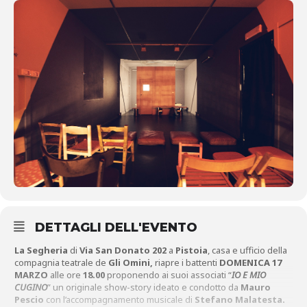
DETTAGLI DELL'EVENTO
La Segheria
di
Via San Donato 202
a
Pistoia
, casa e ufficio della
compagnia teatrale de
Gli Omini,
riapre i battenti
DOMENICA 17
MARZO
alle ore
18.00
proponendo ai suoi associati “
IO E MIO
CUGINO
” un originale show-story ideato e condotto da
Mauro
Pescio
con l’accompagnamento musicale di
Stefano Malatesta.