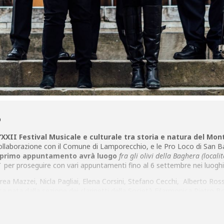
O
“XXII Festival Musicale e culturale tra storia e natura del Mo
 collaborazione con il Comune di Lamporecchio, e le Pro Loco di San B
e il primo appuntamento avrà luogo
fra gli olivi della Baghera (local
per proseguire con vari appuntamenti fino al 6 settembre nei luoghi
ea Mazzei, Nicla Pagliai, Elena Corsini, Stefano Cecchi, Alberto Rossi
 nata dalla sezione dei clarinetti della Società Filarmonica Pietro B
a amena”, è in realtà il doppio acronimo dei nomi degli iniziali com
sso “amena” è il motto che costituisce la sintesi e l’intenzione cultura
vertente, gradevole, arguta e, perchè no, intrigante). La sfida di quest