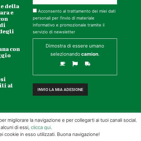
e della
Acconsento al trattamento dei miei dati
ara e
o (PT)
con
personali per l’invio di materiale
 di
informativo e promozionale tramite il
 degli
servizio di newsletter
Dimostra di essere umano
ana con
selezionando
camion
.
ggio
ssini, Lefébure-Wely, Saint-Saëns
esi
li al
r migliorare la navigazione e per collegarti ai tuoi canali social.
 alcuni di essi,
clicca qui
.
cookie in esso utilizzati. Buona navigazione!
) |
POWERED BY ALLYMIND