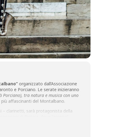
ntalbano”
organizzato dall’Associazione
aronto e Porciano. Le serate inizieranno
ità Porciano), tra natura e musica con uno
 più affascinanti del Montalbano.
 – clarinetti, sarà protagonista della
orgognoni di Pistoia, dove “amena”,
ponenti e della frase latina
Alma Musa
le del gruppo: quella di fare musica
i musicisti è quella di dimostrarsi capaci