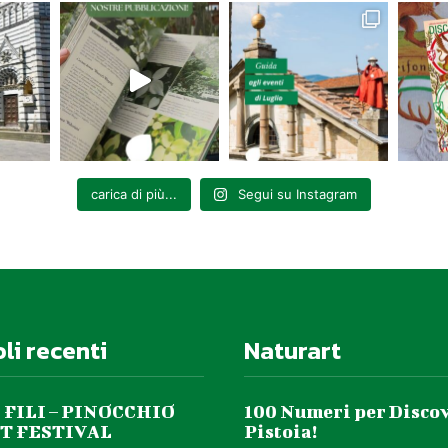
usica,
Riviera Lazeri
– Violoncello,
 ad Alice nel Paese delle Meraviglie
carica di più...
Segui su Instagram
 21.30
Cripta della Chiesa di San Baronto –
Lamporecchio
tefano Palamidessi
– chitarra
o”
oli recenti
Naturart
lla
 FILI – PINOCCHIO
100 Numeri per Disco
T FESTIVAL
Pistoia!