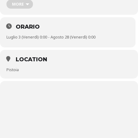
delle prime edizioni con documenti inediti e curiosi reperiti presso
MORE
l’Archivio di Stato di Pistoia.
ORARIO
Luglio 3 (Venerdì) 0:00 - Agosto 28 (Venerdì) 0:00
LOCATION
Pistoia