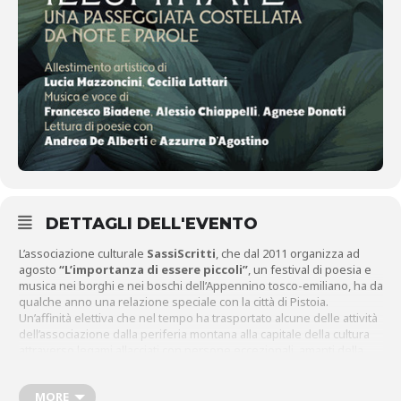
DETTAGLI DELL'EVENTO
L’associazione culturale
SassiScritti
, che dal 2011 organizza ad
agosto
“L’importanza di essere piccoli”
, un festival di poesia e
musica nei borghi e nei boschi dell’Appennino tosco-emiliano, ha da
qualche anno una relazione speciale con la città di Pistoia.
Un’affinità elettiva che nel tempo ha trasportato alcune delle attività
dell’associazione dalla periferia montana alla capitale della cultura
attraverso legami allacciati con persone eccezionali, amanti della
poesia e della bellezza che con passione sostengono i progetti
dell’associazione.
MORE