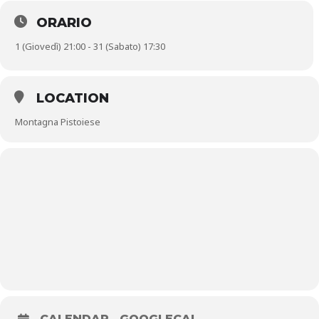
ORARIO
Giovedì 1 agosto
1 (Giovedì) 21:00 - 31 (Sabato) 17:30
Villa di Baggio – campetto sportivo – ore 21
LOCATION
Presentazione del libro Mario Cecchi, Ritorno alle origini:
Montagna Pistoiese
l’esperienza degli Elfi (Associazione 9cento, 2002)
Con l’autore interviene Riccardo Clemente, membro del popolo
degli elfi
In collaborazione con Pro Loco Villa di Baggio
Sabato 3 agosto
Pracchia – sede della Proloco – ore 17
Presentazione del libro Alberto Vivarelli, Butterfly (Phasar, 2024)
Con l’autore interviene Stefano Di Cecio, giornalista e fotografo
In collaborazione con Pro Loco Pracchia e Associazione dei Tre
CALENDAR
GOOGLECAL