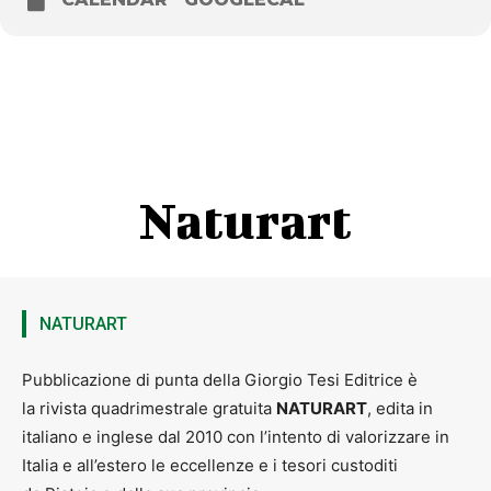
Mulini
Mercoledì 21 agosto
Spedaletto – piazza del paese – ore 18
Presentazione del libro Barbara Beneforti, Il tempo dell’incanto
Naturart
(Tralerighe libri, 2023)
Con l’autrice interviene Bice Ravagli, Pro Loco Spedaletto
In collaborazione con Pro Loco Spedaletto
Venerdì 23 agosto
NATURART
Fabbiana – chiesa del paese – ore 18
Pubblicazione di punta della Giorgio Tesi Editrice è
la rivista quadrimestrale gratuita
NATURART
, edita in
italiano e inglese dal 2010 con l’intento di valorizzare in
Presentazione del libro Paolo Ciampi, La zingara di Montepulciano:
viaggio nella Toscana delle leggende (Bottega errante, 2023)
Italia e all’estero le eccellenze e i tesori custoditi
Con l’autore interviene Martino Baldi, bibliotecario