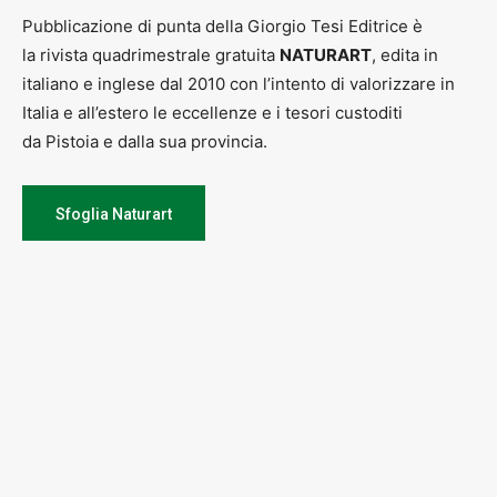
Pubblicazione di punta della Giorgio Tesi Editrice è
la rivista quadrimestrale gratuita
NATURART
, edita in
italiano e inglese dal 2010 con l’intento di valorizzare in
Italia e all’estero le eccellenze e i tesori custoditi
da Pistoia e dalla sua provincia.
La mostra si apre con una miscellanea di trenta di fotografie di
grande formato – 70×100 – in bianco e nero lungo la parete di
Sfoglia Naturart
ingresso della Fondazione. Seguono 13 fotografie 70×100 in bianco
e nero sulle pareti del Refettorio, dedicate al tema del cibo e della
convivialità. Al primo piano, nella Sala Maurizio Del Ministro, il
percorso si concentra su una dimensione più intima e sospesa con
17 scatti, sempre in grande formato e in bianco e nero, della serie
Eyes closed; mentre nella sala Francesco il percorso si chiude con
una selezione di miniature e con gli unici due ritratti a colori della
mostra, che mostrano uno stesso volto prima a occhi aperti e poi di
nuovo chiusi.