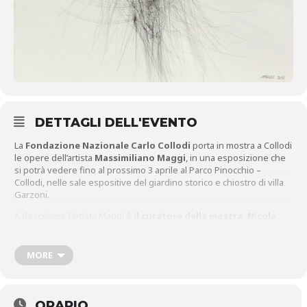
DETTAGLI DELL'EVENTO
La
Fondazione Nazionale Carlo Collodi
porta in mostra a Collodi
le opere dell’artista
Massimiliano Maggi
, in una esposizione che
si potrà vedere fino al prossimo 3 aprile al Parco Pinocchio –
Collodi, nelle sale espositive del giardino storico e chiostro di villa
Garzoni.
A descrivere l’artista Maggi è
il curatore della mostra, Nicola
Micieli:
“Maggi non ha mai avuto una nozione astratta dello spazio,
non lo ha mai rappresentato come tridimensionale con una qualche
convenzione d’ordine geometrico. Nemmeno nel senso del mero
MORE
piano/superficie o fondo che dir si voglia, sul quale il segno si depositi
stando al qui, mai presupponendo l’oltre….
Per informazioni:
parcodipinocchio@pinocchio.it
ORARIO