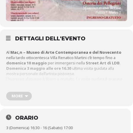
DETTAGLI DELL'EVENTO
Al
Mac,n – Museo di Arte Contemporanea e del Novecento
nella tardo ottocentesca Villa Renatico Martini c’è tempo fino a
domenica 10 maggio
per immergersi nella
Street Art di LDB
.
Domenica 3 maggio alle ore 16.30
ultima visita guidata alla
mostra personale dell’artista pistoiese.
L’ingresso al museo è libero e gratuito. La visita guidata è gratuita
su prenotazione.
Per informazioni e prenotazioni:
0572 /952140
–
macn.villa@gmail.com – museoarte@comune.monsummano-
MORE
terme.pt.it.
Al
Museo della Città e del Territorio
ORARIO
, nella seicentesca Osteria
dei Pellegrini, nell’ambito della esposizione storico-documentaria
3 (Domenica) 16:30 - 16 (Sabato) 17:00
Voci dal chiostro. Antichi monasteri in Valdinievole,
sabato 16