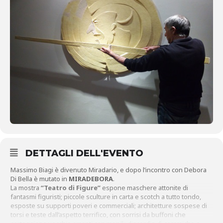
DETTAGLI DELL'EVENTO
Massimo Biagi è divenuto Miradario, e dopo l’incontro con Debora
Di Bella è mutato in
MIRADEBORA
.
La mostra
“Teatro di Figure”
espone maschere attonite di
fantasmi figuristi; piccole sculture in carta e scotch a tutto tondo,
esposte su supporti poveri e commerciali; architetture sospese di
torsi e teste dall’aspetto terrifico, con sorrisi da buffoni che