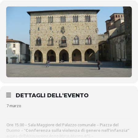
DETTAGLI DELL'EVENTO
7 marzo
Ore 15.00 – Sala Maggiore del Palazzo comunale – Piazza del
Duomo – “
Conferenza sulla violenza di genere nell’infanzia”
a cura dell’
Associazione Anna Maria Marino APS
–