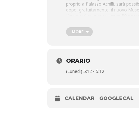
proprio a Palazzo Achilli, sarà possib
dopo, gratuitamente, il nuovo Muse
L’evento è riservato a
max 50 pers
redazione@discoverpistoia.it
ind
MORE
ORARIO
(Lunedì) 5:12 - 5:12
CALENDAR
GOOGLECAL