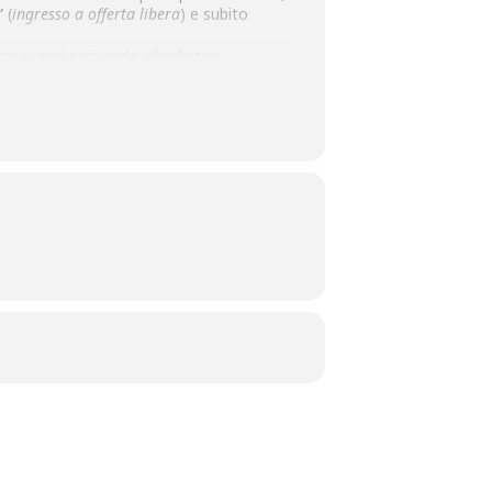
”
(
ingresso a offerta libera
) e subito
e e-mail scrivendo all’indirizzo