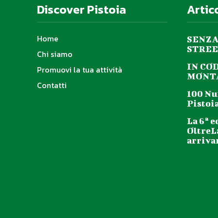
Discover Pistoia
Artic
Home
SENZA
STREE
Chi siamo
IN CO
Promuovi la tua attività
MONTA
Contatti
100 Nu
Pistoia
La 6ª e
OltreL
arriva