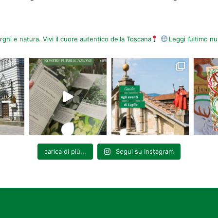
orghi e natura. Vivi il cuore autentico della Toscana
Leggi l’ultimo 
carica di più...
Segui su Instagram