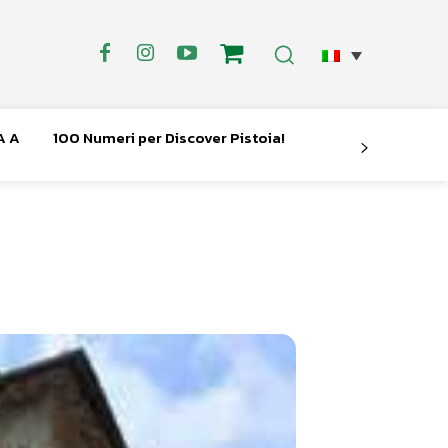
A A
100 Numeri per Discover Pistoia!