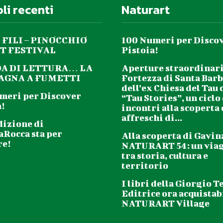
oli recenti
Naturart
 FILI – PINOCCHIO
100 Numeri per Disco
T FESTIVAL
Pistoia!
DA DI LETTURA… LA
Aperture straordinari
GNA A FUMETTI
Fortezza di Santa Barb
dell’ex Chiesa del Tau 
meri per Discover
“Tau Stories”, un ciclo
!
incontri alla scoperta
affreschi di...
dizione di
aRocca sta per
Alla scoperta di Gavin
re!
NATURART 54: un via
tra storia, cultura e
territorio
I libri della Giorgio T
Editrice ora acquistabi
NATURART Village