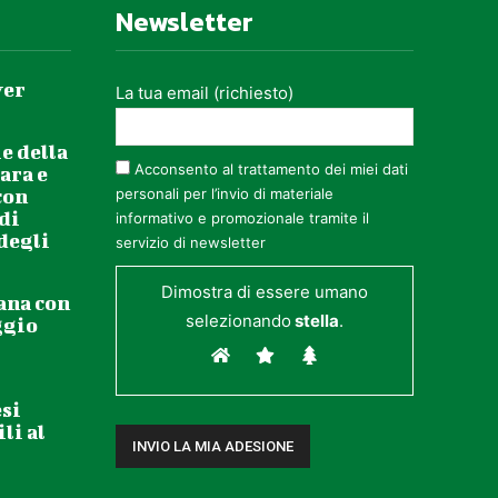
Newsletter
ver
La tua email (richiesto)
e della
Acconsento al trattamento dei miei dati
ara e
con
personali per l’invio di materiale
 di
informativo e promozionale tramite il
 degli
servizio di newsletter
Dimostra di essere umano
ana con
selezionando
stella
.
ggio
esi
li al