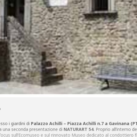
O
sso i giardini di
Palazzo Achilli – Piazza Achilli n.7 a Gavinana (P
a una seconda presentazione di
NATURART 54
. Proprio all’interno 
ocus sull’Ecomuseo e sul rinnovato Museo dedicato al condottiero fi