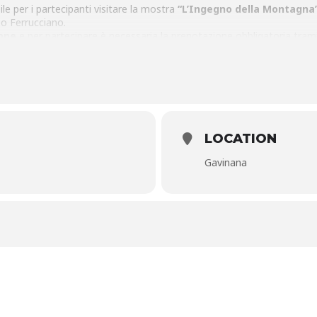
ile per i partecipanti visitare la mostra
“L’Ingegno della Montagna
o Ferrucciano.
one
e per partecipare è necessaria la prenotazione obbligatoria tramit
icando nome, cognome e numero telefonico dei partecipanti.
LOCATION
Gavinana