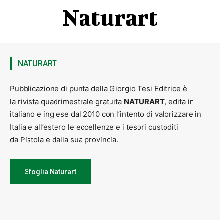
Naturart
DOMENICA 3 MAGGIO
Battesimo della rosa
Dalle 10:30 alle 11:00
NATURART
L’uomo e la rosa, un’infinita storia d’amore
Lectio Magistralis a cura di Carlo Pagani
Dalle ore 11:00 alle 12:00
Pubblicazione di punta della Giorgio Tesi Editrice è
Percorso olfattivo con Beauty Luxury 41
Su turni: 16.00 – 16.30, 17.00 17.30, 18.00 – 18.30
la rivista quadrimestrale gratuita
NATURART
, edita in
Evento a pagamento, prenotazione sul sito naturartvillage.com. Per
italiano e inglese dal 2010 con l’intento di valorizzare in
maggiori informazioni e pagamento contattare
Alessio Boni
al
numero +39
351 773 3945
Italia e all’estero le eccellenze e i tesori custoditi
da Pistoia e dalla sua provincia.
MERCOLEDÌ 6 MAGGIO
Sfoglia Naturart
AperiVillage
Aperitivo a pagamento dalle 18.00
Musica dalle 19.00