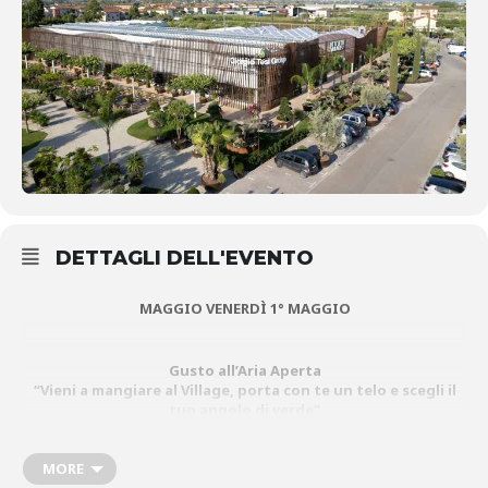
DETTAGLI DELL'EVENTO
MAGGIO VENERDÌ 1° MAGGIO
Gusto all’Aria Aperta
“Vieni a mangiare al Village, porta con te un telo e scegli il
tuo angolo di verde”
Vivi una giornata di relax nel verde del Naturart Village e lasciati
conquistare dalle proposte food dei nostri corner!
MORE
Ingresso libero