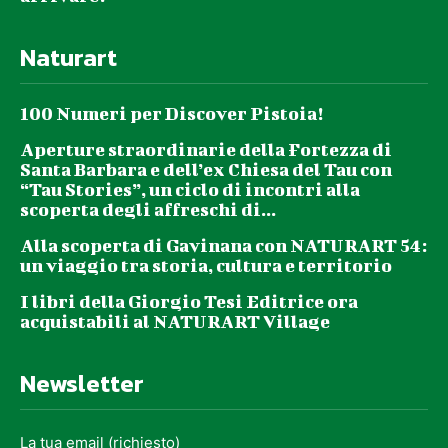
Camminata metabolica
dalle 13.15-14.15
Naturart
Per prenotazione e pagamento contattare il Trainer Marco Bini al
numero di cellulare +39 345 4538 508
100 Numeri per Discover Pistoia!
MERCOLEDÌ 27 MAGGIO
Aperture straordinarie della Fortezza di
Santa Barbara e dell’ex Chiesa del Tau con
“Tau Stories”, un ciclo di incontri alla
AperiVillage
scoperta degli affreschi di...
Aperitivo dalle 18.00, a pagamento
Musica dalle 19.00
Alla scoperta di Gavinana con NATURART 54:
un viaggio tra storia, cultura e territorio
GIOVEDÌ 28 MAGGIO
I libri della Giorgio Tesi Editrice ora
acquistabili al NATURART Village
Camminata metabolica
dalle 13.15- 14.15
Per prenotazione e pagamento contattare il Trainer Marco Bini al
Newsletter
numero di cellulare +39 345 4538 508
SABATO 30 MAGGIO
La tua email (richiesto)