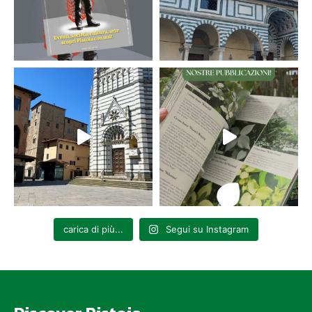
SABATO 16 MAGGIO
Mostra di illustrazioni e foto a cura dei ragazzi del Liceo
artistico “Petrocchi” di Pistoia e Premiazione del Concorso
promosso in collaborazione con Discover Pistoia
Ore 10.30 Area Convegni – Evento ad ingresso libero
Cosimo e la serra dei tesori
Evento per bambini dalle 15.30 alle 18.30, a pagamento (€ 15,00),
prenotazione e pagamento sul sito naturartvillage.com
Cerimonia del tè fra le rose
Un viaggio tra profumi e tradizioni: crea il tuo tè ai fiori, vivi la
cerimonia cinese e gustalo insieme a noi!
Dalle 16.00 alle 18.00
Laboratorio a pagamento, costo di e 10,00
Prenotazione e pagamento su
naturartvillage.com
carica di più...
Segui su Instagram
GIOVEDÌ 14 MAGGIO
Camminata metabolica dalle 13.15- 14.15
Per prenotazione e pagamento contattare il Trainer Marco Bini al