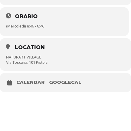
SABATO 2 MAGGIO
ORARIO
(Mercoledì) 8:46 - 8:46
Gusto all’Aria Aperta
“Vieni a mangiare al Village, porta con te un telo e scegli il
tuo angolo di verde”
LOCATION
Vivi una giornata di relax nel verde del Naturart Village e lasciati
conquistare dalle proposte food dei nostri corner!
NATURART VILLAGE
Ingresso libero
Via Toscana, 101 Pistoia
Crea la tua crema alla rosa a cura del dott. Massimo Banci di
Opificio Cosmetico Banci
CALENDAR
GOOGLECAL
Su turni 11.00 alle 12.30, 15.00 16.30, 17.00 – 18.30
Evento a pagamento, prenotazione sul sito
opificiocosmeticobanci.it