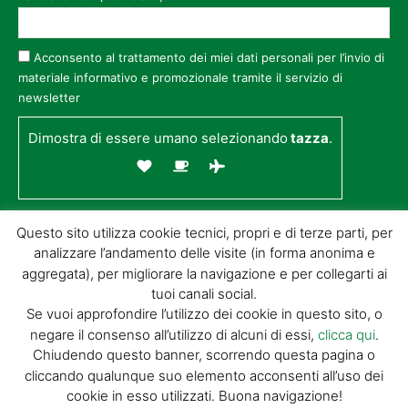
“Un anno di NATURART VILLAGE”
–
inizio dei festeggiamenti
Acconsento al trattamento dei miei dati personali per l’invio di
per il primo compleanno del NATURART VILLAGE con
presentazione e distribuzione gratuita del 54° numero della
materiale informativo e promozionale tramite il servizio di
rivista NATURART
newsletter
Ore 10.45 – Area convegni
Dimostra di essere umano selezionando
tazza
.
Presentazione libro “Amore porta amore”
con Associazione
Per Maria – come possiamo aiutare
Dalle 16:00 alle 18:00
Ingresso libero
Questo sito utilizza cookie tecnici, propri e di terze parti, per
analizzare l’andamento delle visite (in forma anonima e
DOMENICA 31 MAGGIO
aggregata), per migliorare la navigazione e per collegarti ai
tuoi canali social.
Se vuoi approfondire l’utilizzo dei cookie in questo sito, o
Compleanno Naturart
Tutta la giornata
negare il consenso all’utilizzo di alcuni di essi,
clicca qui
.
© GIORGIO TESI EDITRICE S.R.L. | P.IVA
Chiudendo questo banner, scorrendo questa pagina o
01732650476 | VIA DI BADIA 14 – 51100 LOC.
cliccando qualunque suo elemento acconsenti all’uso dei
BOTTEGONE (PISTOIA) |
POWERED BY
ALLYMIND
cookie in esso utilizzati. Buona navigazione!