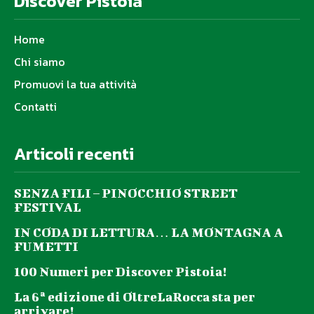
Discover Pistoia
numero di cellulare +39
345 4538 508
Home
DOMENICA 17 MAGGIO
Chi siamo
Promuovi la tua attività
Bau Village – Una giornata con il Rifugio del Cane di Pistoi
a
Dalle 11:00 alle 18:00
Contatti
Evento ad ingresso libero
Articoli recenti
Tutto Ferrari – in collaborazione con gli amici ferraristi
Ritrovo alle ore 9.30
SENZA FILI – PINOCCHIO STREET
MERCOLEDÌ 20 MAGGIO
FESTIVAL
IN CODA DI LETTURA… LA MONTAGNA A
AperiVillage
FUMETTI
Aperitivo dalle 18.00, a pagamento
Musica dalle 19.00
100 Numeri per Discover Pistoia!
La 6ª edizione di OltreLaRocca sta per
GIOVEDÌ 21 MAGGIO
arrivare!