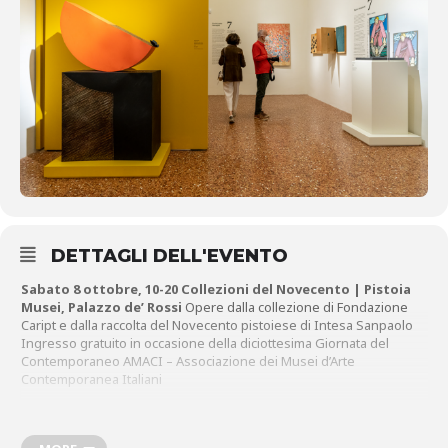
DETTAGLI DELL'EVENTO
Sabato 8 ottobre, 10-20
Collezioni del Novecento | Pistoia
Musei, Palazzo de’ Rossi
Opere dalla collezione di Fondazione
Caript e dalla raccolta del Novecento pistoiese di Intesa Sanpaolo
Ingresso gratuito in occasione della diciottesima Giornata del
Contemporaneo AMACI – Associazione dei Musei d’Arte
Contemporanea Italiani
Sabato 8 ottobre, ore 17 G.E.A. Green Economy and
Agriculture Centro per la Ricerca, Open Day
I sei Gnomi nel
parco: concerto su sculture di Andrea Dami. Gennaro Scarpato,