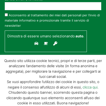
Acconsento al trattamento dei miei dati personali per l’invio di
materiale informativo e promozionale tramite il servizio di
newsletter
Dimostra di essere umano selezionando
auto
.
Questo sito utilizza cookie tecnici, propri e di terze parti, per
analizzare l’andamento delle visite (in forma anonima e
aggregata), per migliorare la navigazione e per collegarti ai
tuoi canali social.
Se vuoi approfondire l’utilizzo dei cookie in questo sito, o
negare il consenso all’utilizzo di alcuni di essi,
clicca qui
.
© GIORGIO TESI EDITRICE S.R.L. | P.IVA
Chiudendo questo banner, scorrendo questa pagina o
01732650476 | VIA DI BADIA 14 – 51100 LOC.
cliccando qualunque suo elemento acconsenti all’uso dei
BOTTEGONE (PISTOIA) |
POWERED BY
ALLYMIND
cookie in esso utilizzati. Buona navigazione!