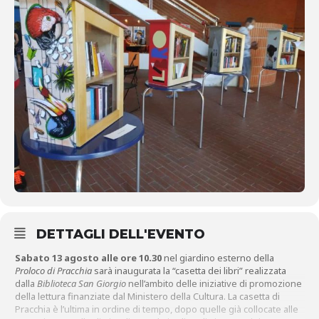
DETTAGLI DELL'EVENTO
Sabato 13 agosto alle ore 10.30
nel giardino esterno della
Proloco di Pracchia
sarà inaugurata la “casetta dei libri” realizzata
dalla
Biblioteca San Giorgio
nell’ambito delle iniziative di promozione
della lettura finanziate dal Ministero della Cultura. La casetta di
Pracchia è l’ultima in ordine di tempo, dopo quelle già collocate alle