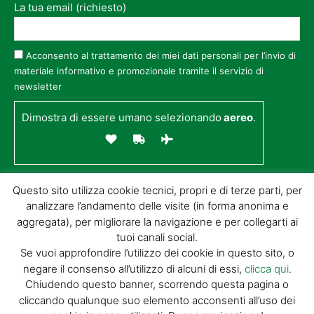
La tua email (richiesto)
Acconsento al trattamento dei miei dati personali per l’invio di
materiale informativo e promozionale tramite il servizio di
newsletter
Dimostra di essere umano selezionando
aereo
.
Questo sito utilizza cookie tecnici, propri e di terze parti, per
analizzare l’andamento delle visite (in forma anonima e
aggregata), per migliorare la navigazione e per collegarti ai
tuoi canali social.
Se vuoi approfondire l’utilizzo dei cookie in questo sito, o
negare il consenso all’utilizzo di alcuni di essi,
clicca qui
.
© GIORGIO TESI EDITRICE S.R.L. | P.IVA
Chiudendo questo banner, scorrendo questa pagina o
01732650476 | VIA DI BADIA 14 – 51100 LOC.
cliccando qualunque suo elemento acconsenti all’uso dei
BOTTEGONE (PISTOIA) |
POWERED BY