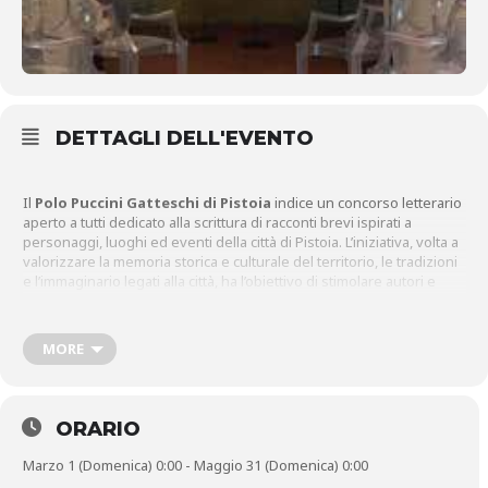
DETTAGLI DELL'EVENTO
Il
Polo Puccini Gatteschi di Pistoia
indice un concorso letterario
aperto a tutti dedicato alla scrittura di racconti brevi ispirati a
personaggi, luoghi ed eventi della città di Pistoia. L’iniziativa, volta a
valorizzare la memoria storica e culturale del territorio, le tradizioni
e l’immaginario legati alla città, ha l’obiettivo di stimolare autori e
appassionati di ogni età a dar voce, attraverso la narrativa, a storie
reali o immaginate che abbiano radici pistoiesi. Il concorso
rappresenta un’occasione per scoprire e riscoprire Pistoia
MORE
attraverso lo sguardo creativo degli autori: una città che vive nei
ricordi, nelle tradizioni, nei suoi protagonisti e nelle storie che
ancora attendono di essere raccontate. Con la collaborazione di
Discover Pistoia e Istituti Raggruppati.
ORARIO
Marzo 1 (Domenica) 0:00 - Maggio 31 (Domenica) 0:00
ART. 1 TEMA DEL CONCORSO