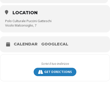
I partecipanti sono invitati a scrivere un testo narrativo dedicato a
un personaggio pistoiese (reale o di fantasia) oppure a un evento
legato alla città di Pistoia.
LOCATION
I testi potranno essere basati su vicende reali, rivisitazioni storiche,
invenzioni narrative o testimonianze immaginate, purché
Polo Culturale Puccini Gatteschi
mantengano un legame riconoscibile con il territorio pistoiese.
Vicolo Malconsiglio, 7
ART. 2 REQUISITI DEL CONCORSO
Il concorso è aperto a tutti gli autori residenti a Pistoia e provincia.
CALENDAR
GOOGLECAL
Sono previste due categorie:
minori di 19 anni e maggiori di 19
anni
.
Ogni autore potrà inviare una sola opera. I testi devono essere
inediti, in lingua italiana, e non devono aver già partecipato ad altri
concorsi né essere stati pubblicati (cartaceo o digitale).
GET DIRECTIONS
ART. 3 MODALITÀ DI PARTECIPAZIONE
Quota di iscrizione di 10 euro, 5 euro per studenti
, a titolo di
spese di coordinamento, organizzative e di segreteria, da versare
sull’
IBAN IT56J0892213802000000822758 intestato a G713 –
Pistoia Valley Aps
.
1)
Domanda di partecipazione con dati anagrafici (nome, cognome,
data di nascita, professione, indirizzo, recapito telefonico, e-mail) e