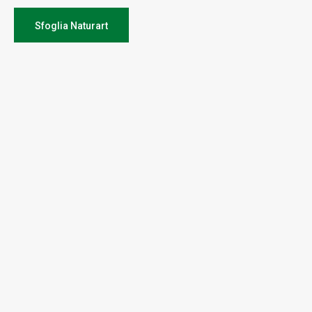
copertina 25,00€
Testi a cura di Lucia Gai
Sfoglia Naturart
Fotografie di Nicolò Begliomini