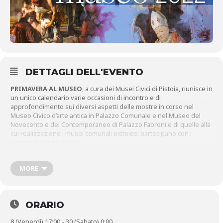
DETTAGLI DELL'EVENTO
PRIMAVERA AL MUSEO
, a cura dei Musei Civici di Pistoia, riunisce in
un unico calendario varie occasioni di incontro e di
approfondimento sui diversi aspetti delle mostre in corso nel
Museo Civico d’arte antica in Palazzo Comunale e nel Museo del
Novecento e del Contemporaneo di Palazzo Fabroni e di quelle alla
cui realizzazione i musei comunali pistoiesi partecipano con i
prestiti di alcune opere.
VENERDÌ 8 APRILE
, ORE
17.00
MORE
Museo Civico d’arte antica in Palazzo Comunale, salone del terzo
piano
UN SAN JACOPO E UN SANT’ATTO RESTAURATI
Conferenza di Anna Agostini e Elena Bartolozzi
ORARIO
SABATO 9 APRILE
, ORE
10.30
8 (Venerdì) 17:00 - 30 (Sabato) 0:00