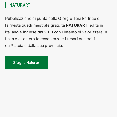
NATURART
SABATO 30 APRILE
, ORE
11.00
Casa-studio Fernando Melani, corso Gramsci 159
ESPERIENZA FM
Pubblicazione di punta della Giorgio Tesi Editrice è
Visite guidate alla Casa-studio Fernando Melani, un percorso
intenso e ricco di suggestione lungo le tracce del pensiero
la rivista quadrimestrale gratuita
NATURART
, edita in
dell’artista pistoiese.
italiano e inglese dal 2010 con l’intento di valorizzare in
Per il programma completo si veda
Italia e all’estero le eccellenze e i tesori custoditi
musei.comune.pistoia.it/eventi/primavera-al-museo
da Pistoia e dalla sua provincia.
Sfoglia Naturart