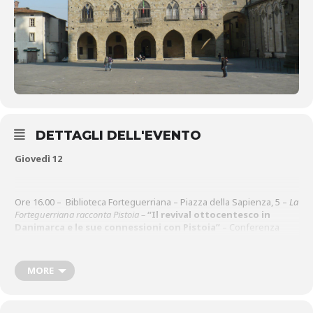
DETTAGLI DELL'EVENTO
Giovedì 12
Ore 16.00 – Biblioteca Forteguerriana – Piazza della Sapienza, 5 –
La
Forteguerriana racconta Pistoia –
“Il revival ottocentesco in
Danimarca e le sue connessioni con Pistoia”
– Conferenza
di
Costantino Ceccanti
–
Per informazioni: 0573-371452
MORE
Ore 17.00 – Sala Maggiore del Palazzo comunale – Piazza del