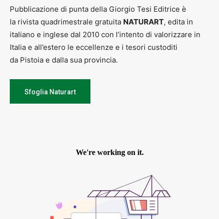
Ingresso a offerta minima di € 10 con il ricavato devoluto
Pubblicazione di punta della Giorgio Tesi Editrice è
interamente a sostegno dell’Accademia della Bugia de Le Piastre.
la rivista quadrimestrale gratuita
NATURART
, edita in
italiano e inglese dal 2010 con l’intento di valorizzare in
Italia e all’estero le eccellenze e i tesori custoditi
Ore 21.15 – Circolo Arci Bottegone – Concorso per compagnie
amatoriali “
Fabrizio Rafanelli
” –
Associazione il Pinguino
presenta –
da Pistoia e dalla sua provincia.
“La colpa è del giardino”
di
Edward Albee
– Regia
Pietro Vene
Sfoglia Naturart