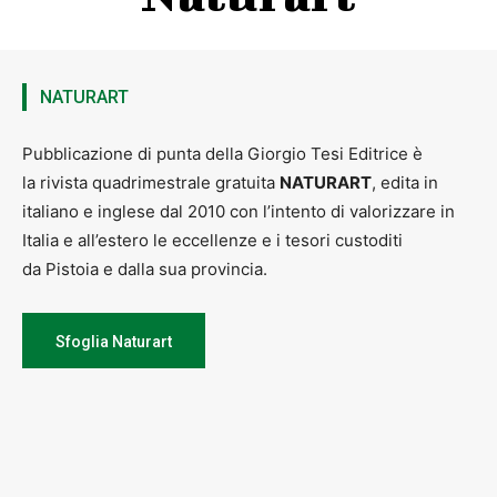
2015 –
“I Monologhi dell’albero”
– mostra personale Biblioteca
San Giorgio – Pistoia
2014 –
Legami Particolari
–
Particolari Legami,
mostra
NATURART
personale Museo
Ugo Guidi, Forte dei Marmi (LU
Pubblicazione di punta della Giorgio Tesi Editrice è
2016 –
“
DELL’ARTE E DELLA VITA “ ARTE PER LA NATURA
Sale
la rivista quadrimestrale gratuita
NATURART
, edita in
Affrescate PALAZZO COMUNALE – PISTOIA
italiano e inglese dal 2010 con l’intento di valorizzare in
2017 –
“Vibrazioni
”
mostra personale Galleria del Leoncino
Italia e all’estero le eccellenze e i tesori custoditi
Pistoia
da Pistoia e dalla sua provincia.
2018 – “Kaos”
mostra personale – Studio 38 Contemporary Art
Gallery
2019
– “SYNTHESIS “
– Sale Affrescate Palazzo Comunale Pistoia
–
Sfoglia Naturart
“GEOMETRISMO E LIBERTA’
” – Spazio espositivo Oratorio De
DISCIPLINATI Complesso Monumentale di Santa Caterina
FINALBORGO (SV) –
“LABIRINTI
“ mostra personale Banca
Mediolanum – Pistoia