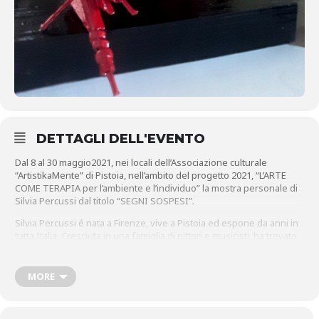
DETTAGLI DELL'EVENTO
Dal 8 al 30 maggio2021, nei locali dell’Associazione culturale
“ArtistikaMente” di Pistoia, nell’ambito del progetto 2021, “L’ARTE
COME TERAPIA per l’ambiente e l’individuo” la mostra personale di
Silvia Percussi dal titolo “SEGNI SOSPESI”.
Silvia Percussi é nata a Firenze, vive a Pistoia ed espone da anni in
tutta Italia. Cresciuta in una famiglia di pittori e musicisti, ha trovato
naturale comunicare per immagini il fluire ritmico della vita. Da
tempo affronta una ricerca incentrata sui ritmi geometrici e su una
tavolozza di pochi colori, arricchiti dal turbinio di assemblaggi
MORE
materici e dove gli effetti metallici, o le superfici povere di tele e
cartoni ondulati vengono utilizzati sia per il loro valore cromatico e
tattile, che per il potere evocativo intrinseco. Il lavoro attuale di