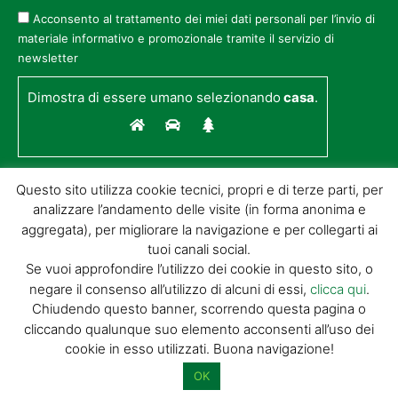
Acconsento al trattamento dei miei dati personali per l’invio di
materiale informativo e promozionale tramite il servizio di
newsletter
Dimostra di essere umano selezionando
casa
.
Questo sito utilizza cookie tecnici, propri e di terze parti, per
analizzare l’andamento delle visite (in forma anonima e
aggregata), per migliorare la navigazione e per collegarti ai
tuoi canali social.
Se vuoi approfondire l’utilizzo dei cookie in questo sito, o
negare il consenso all’utilizzo di alcuni di essi,
clicca qui
.
© GIORGIO TESI EDITRICE S.R.L. | P.IVA
Chiudendo questo banner, scorrendo questa pagina o
01732650476 | VIA DI BADIA 14 – 51100 LOC.
cliccando qualunque suo elemento acconsenti all’uso dei
BOTTEGONE (PISTOIA) |
POWERED BY
ALLYMIND
cookie in esso utilizzati. Buona navigazione!
Privacy Policy
|
Cookie Policy
|
Condizioni
di vendita
|
Site Map
OK