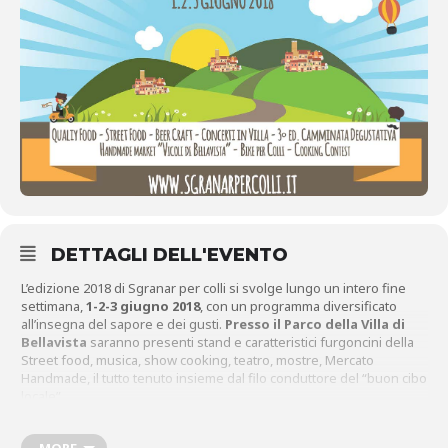
DETTAGLI DELL'EVENTO
L’edizione 2018 di Sgranar per colli si svolge lungo un intero fine
settimana,
1-2-3 giugno 2018
, con un programma diversificato
all’insegna del sapore e dei gusti.
Presso il Parco della Villa di
Bellavista
saranno presenti stand e caratteristici furgoncini della
Street food, musica, show cooking, teatro, mostre, Mercato
Handmade, il tutto tenuto insieme dal filo conduttore del “buon cibo
locale”.
La domenica 3 giugno si terrà la camminata di circa 15 km, il cui
percorso si inerpica sui colli del Comune di Buggiano (Buggiano,
MORE