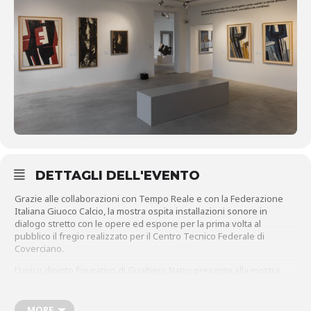
DETTAGLI DELL'EVENTO
Grazie alle collaborazioni con Tempo Reale e con la Federazione
Italiana Giuoco Calcio, la mostra ospita installazioni sonore in
dialogo stretto con le opere ed espone per la prima volta al
pubblico il fregio realizzato per il Centro Tecnico Federale di
Coverciano.
L’unico dipinto figurativo di Gualtiero Nativi presente alla mostra
#NATIVI100, in corso a Palazzo Fabroni fino al 5 giugno prossimo, è
l’Autoritratto giovanile (1945), in prestito dalle Gallerie degli Uffizi.
Nella nicchia si diffonde la voce dell’artista grazie alla prima delle
MORE