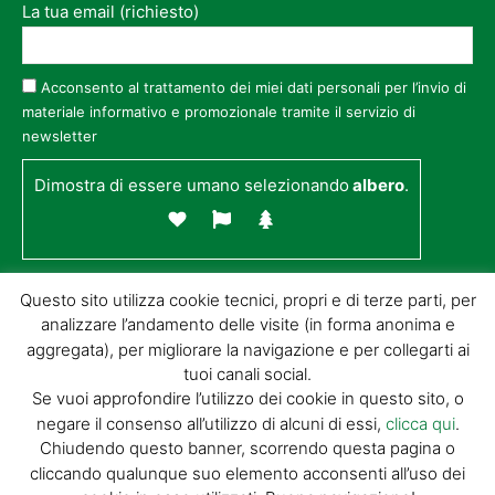
La tua email (richiesto)
Acconsento al trattamento dei miei dati personali per l’invio di
materiale informativo e promozionale tramite il servizio di
newsletter
Dimostra di essere umano selezionando
albero
.
Questo sito utilizza cookie tecnici, propri e di terze parti, per
analizzare l’andamento delle visite (in forma anonima e
aggregata), per migliorare la navigazione e per collegarti ai
tuoi canali social.
Se vuoi approfondire l’utilizzo dei cookie in questo sito, o
negare il consenso all’utilizzo di alcuni di essi,
clicca qui
.
© GIORGIO TESI EDITRICE S.R.L. | P.IVA
Chiudendo questo banner, scorrendo questa pagina o
01732650476 | VIA DI BADIA 14 – 51100 LOC.
cliccando qualunque suo elemento acconsenti all’uso dei
BOTTEGONE (PISTOIA) |
POWERED BY