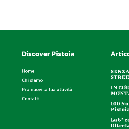
Il gioco del nulla regia Elisa Ca
Olianiproduzione compagnia di
Discover Pistoia
Artic
Home
SENZA
STREE
Chi siamo
IN CO
Promuovi la tua attività
MONTA
Contatti
100 Nu
Pistoia
Fred Wesley (trombone, voce) Gary
Dw
La 6ª e
OltreL