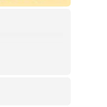
nlus
) Gabriele Landucci (tastiere) Domenico