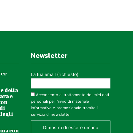
Cenci e Giorgio Rossidisegno luci Marco
ne Visionari Kilowatt Festival 2017
Newsletter
ver
La tua email (richiesto)
nlus
e della
Acconsento al trattamento dei miei dati
ara e
con
personali per l’invio di materiale
 di
informativo e promozionale tramite il
itarra) Peter Madsen (piano e tastiere)
 degli
servizio di newsletter
sic Pool
Dimostra di essere umano
ana con