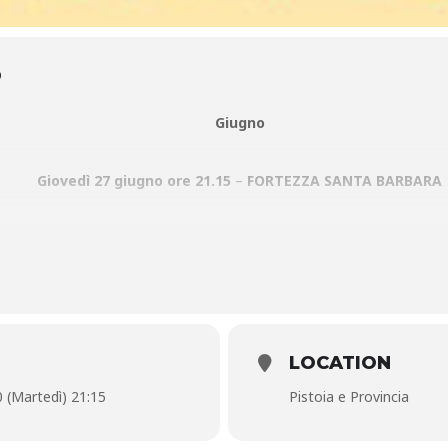
O
Giugno
Giovedì 27 giugno ore 21.15
–
FORTEZZA SANTA BARBARA
in collaborazione con FRO – Fondazione Radioterapia Oncologica O
BOWIE HISTORY
usti (chitarra) Giovanni Palmitesta (Basso) Giuseppe Favia (batteria
LOCATION
Zazzara (regia)
0 (Martedì) 21:15
Pistoia e Provincia