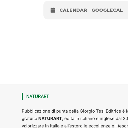
CALENDAR
GOOGLECAL
a cura di G-Style Scho
Ven
NATURART
Pubblicazione di punta della Giorgio Tesi Editrice è l
gratuita
NATURART
, edita in italiano e inglese dal 2
valorizzare in Italia e all’estero le eccellenze e i teso