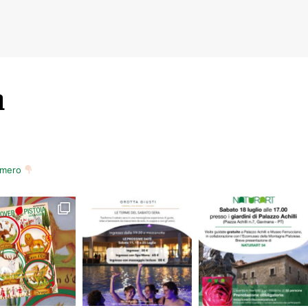
m
s In
numero
nlus