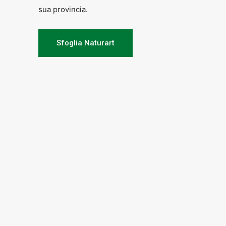
sua provincia.
Giovanni Baglioni (sax 
Sfoglia Naturart
Javier Girotto (sax sopr