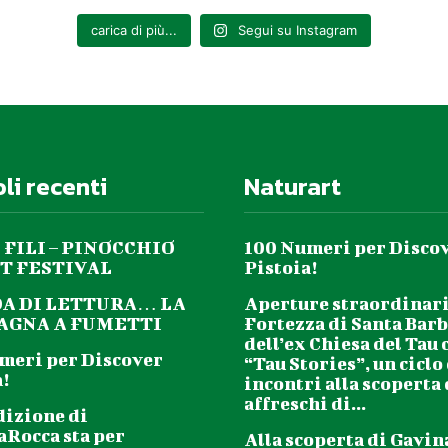
carica di più...
Segui su Instagram
nessacon Federico Dimitri e Francesco Manenti ass. artistica Stefano 
mitri/canessa e Ass. Sosta Palmizi con il sostegno di Armunia Selezio
uno spettacolo per tutti dai 7 anni
oli recenti
Naturart
Mercoledì 17 luglio ore 21.15 – FORTEZZA SANTA BARBARA
 FILI – PINOCCHIO
100 Numeri per Disco
in collaborazione con FRO – Fondazione Radioterapia Oncologica O
T FESTIVAL
Pistoia!
DA DI LETTURA… LA
Aperture straordinari
FRED WESLEY
GNA A FUMETTI
Fortezza di Santa Barb
dell’ex Chiesa del Tau 
meri per Discover
“Tau Stories”, un ciclo
!
 Winters (tromba) Jay Rodriguez Sierra (sax, flauto) Reggie Ward (ch
incontri alla scoperta
ayne Dolphin (basso) Bruce Cox (batteria) in collaborazione con Mu
affreschi di...
dizione di
aRocca sta per
Alla scoperta di Gavin