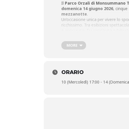
Il
Parco Orzali di Monsummano 
domenica 14 giugno 2026
, cinque
mezzanotte
.
Un’occasione unica per vivere lo spo
ricchissimo. Tra esibizioni spettacol
è assicurato. Tra un’attività e l’altra?
Nessuna paura: ad attenderti ci sarà
godersi una serata in compagnia all’a
MORE
l’appuntamento è al Parco Orzali!
ORARIO
10 (Mercoledì) 17:00 - 14 (Domenica