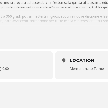
Terme
si prepara ad accendere i riflettori sulla quinta attesissima edi
 giornate interamente dedicate all’energia e al movimento,
tutti i gi
rt a 360 gradi: potrai metterti in gioco, scoprire nuove discipline e l
ari, gare avvincenti, animazione per tutte le età e interessanti talk sh
 un’area food tutta da gustare, ideale per ricaricare le energie con 
ria aperta. L’ingresso è aperto a tutti: appassionati, famiglie, curiosi 
LOCATION
) 0:00
Monsummano Terme