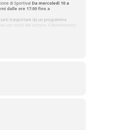
zione di Sportiva!
Da mercoledì 10 a
orni dalle ore 17:00 fino a
asciarti trasportare da un programma
ow con ospiti del settore, il divertimento
ottime specialità gastronomiche o per
e atleti. Partecipa anche tu,