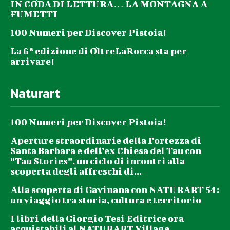
IN CODA DI LETTURA… LA MONTAGNA A
FUMETTI
100 Numeri per Discover Pistoia!
La 6ª edizione di OltreLaRocca sta per
arrivare!
Naturart
100 Numeri per Discover Pistoia!
Aperture straordinarie della Fortezza di
Santa Barbara e dell’ex Chiesa del Tau con
“Tau Stories”, un ciclo di incontri alla
scoperta degli affreschi di...
Alla scoperta di Gavinana con NATURART 54:
un viaggio tra storia, cultura e territorio
I libri della Giorgio Tesi Editrice ora
acquistabili al NATURART Village