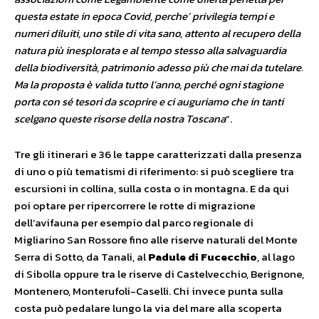
questa estate in epoca Covid, perche’ privilegia tempi e
numeri diluiti, uno stile di vita sano, attento al recupero della
natura più inesplorata e al tempo stesso alla salvaguardia
della biodiversità, patrimonio adesso più che mai da tutelare.
Ma la proposta è valida tutto l’anno, perché ogni stagione
porta con sé tesori da scoprire e ci auguriamo che in tanti
scelgano queste risorse della nostra Toscana
”.
Tre gli itinerari e 36 le tappe caratterizzati dalla presenza
di uno o più tematismi di riferimento: si può scegliere tra
escursioni in collina, sulla costa o in montagna. E da qui
poi optare per ripercorrere le rotte di migrazione
dell’avifauna per esempio dal parco regionale di
Migliarino San Rossore fino alle riserve naturali del Monte
Serra di Sotto, da Tanali, al
Padule di Fucecchio
, al lago
di Sibolla oppure tra le riserve di Castelvecchio, Berignone,
Montenero, Monterufoli-Caselli. Chi invece punta sulla
costa può pedalare lungo la via del mare alla scoperta