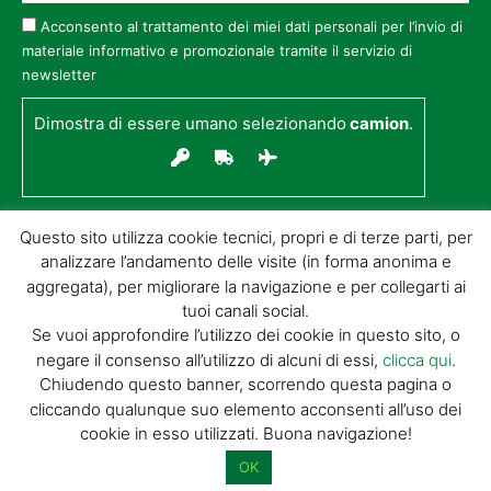
Acconsento al trattamento dei miei dati personali per l’invio di
materiale informativo e promozionale tramite il servizio di
newsletter
Dimostra di essere umano selezionando
camion
.
Questo sito utilizza cookie tecnici, propri e di terze parti, per
analizzare l’andamento delle visite (in forma anonima e
aggregata), per migliorare la navigazione e per collegarti ai
tuoi canali social.
Se vuoi approfondire l’utilizzo dei cookie in questo sito, o
negare il consenso all’utilizzo di alcuni di essi,
clicca qui
.
© GIORGIO TESI EDITRICE S.R.L. | P.IVA
Chiudendo questo banner, scorrendo questa pagina o
01732650476 | VIA DI BADIA 14 – 51100 LOC.
cliccando qualunque suo elemento acconsenti all’uso dei
BOTTEGONE (PISTOIA) |
POWERED BY
ALLYMIND
cookie in esso utilizzati. Buona navigazione!
Privacy Policy
|
Cookie Policy
|
Condizioni
di vendita
|
Site Map
OK