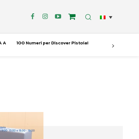
A A
100 Numeri per Discover Pistoia!