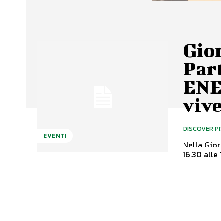
Gio
Par
ENE
viv
DISCOVER P
EVENTI
Nella Gior
16.30 alle