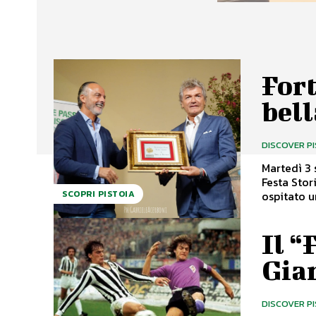
Fort
bell
DISCOVER P
Martedì 3 
Festa Stor
ospitato u
SCOPRI PISTOIA
Il “
Gia
DISCOVER P