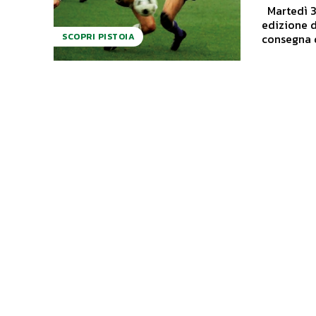
Martedì 3 settembre alle ore 22.00, nell'ambito della quarantaquattresima
edizione d
consegna d
SCOPRI PISTOIA