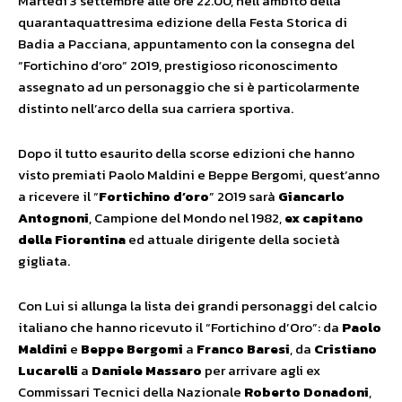
Martedì 3 settembre alle ore 22.00, nell’ambito della
quarantaquattresima edizione della Festa Storica di
Badia a Pacciana, appuntamento con la consegna del
“Fortichino d’oro” 2019, prestigioso riconoscimento
assegnato ad un personaggio che si è particolarmente
distinto nell’arco della sua carriera sportiva.
Dopo il tutto esaurito della scorse edizioni che hanno
visto premiati Paolo Maldini e Beppe Bergomi, quest’anno
a ricevere il “
Fortichino d’oro
” 2019 sarà
Giancarlo
Antognoni
, Campione del Mondo nel 1982,
ex capitano
della Fiorentina
ed attuale dirigente della società
gigliata.
Con Lui si allunga la lista dei grandi personaggi del calcio
italiano che hanno ricevuto il “Fortichino d’Oro”: da
Paolo
Maldini
e
Beppe Bergomi
a
Franco Baresi
, da
Cristiano
Lucarelli
a
Daniele Massaro
per arrivare agli ex
Commissari Tecnici della Nazionale
Roberto Donadoni
,