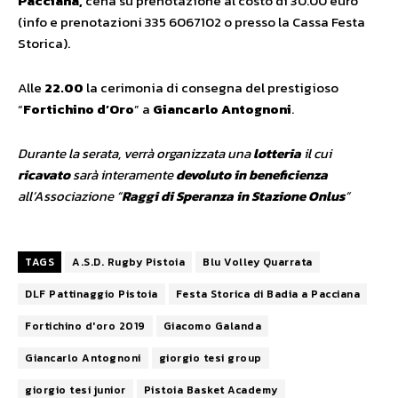
Pacciana,
cena su prenotazione al costo di 30.00 euro
(info e prenotazioni 335 6067102 o presso la Cassa Festa
Storica).
Alle
22.00
la cerimonia di consegna del prestigioso
“
Fortichino d’Oro
” a
Giancarlo Antognoni
.
Durante la serata, verrà organizzata una
lotteria
il cui
ricavato
sarà interamente
devoluto in beneficienza
all’Associazione “
Raggi di Speranza in Stazione Onlus
”
TAGS
A.S.D. Rugby Pistoia
Blu Volley Quarrata
DLF Pattinaggio Pistoia
Festa Storica di Badia a Pacciana
Fortichino d'oro 2019
Giacomo Galanda
Giancarlo Antognoni
giorgio tesi group
giorgio tesi junior
Pistoia Basket Academy