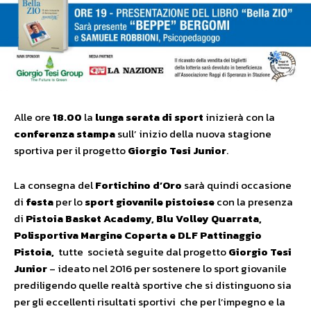
Alle ore
18.00
la
lunga serata di sport
inizierà con la
conferenza stampa
sull’ inizio della nuova stagione
sportiva per il progetto
Giorgio Tesi Junior
.
La consegna del
Fortichino d’Oro
sarà quindi occasione
di
festa
per lo
sport giovanile pistoiese
con la presenza
di
Pistoia Basket Academy, Blu Volley Quarrata,
Polisportiva Margine Coperta e DLF Pattinaggio
Pistoia,
tutte società seguite dal progetto
Giorgio Tesi
Junior
– ideato nel 2016 per sostenere lo sport giovanile
prediligendo quelle realtà sportive che si distinguono sia
per gli eccellenti risultati sportivi che per l’impegno e la