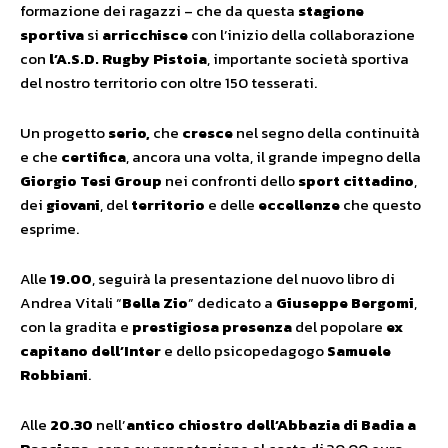
formazione dei ragazzi – che da questa
stagione
sportiva
si
arricchisce
con l’inizio della collaborazione
con
l’A.S.D. Rugby Pistoia
, importante società sportiva
del nostro territorio con oltre 150 tesserati.
Un progetto
serio,
che
cresce
nel segno della continuità
e che
certifica
, ancora una volta, il grande impegno della
Giorgio Tesi Group
nei confronti dello
sport cittadino
,
dei
giovani
, del
territorio
e delle
eccellenze
che questo
esprime.
Alle
19.00
, seguirà la presentazione del nuovo libro di
Andrea Vitali “
Bella Zio
” dedicato a
Giuseppe Bergomi
,
con la gradita e
prestigiosa presenza
del popolare
ex
capitano dell’Inter
e dello psicopedagogo
Samuele
Robbiani
.
Alle
20.30
nell’
antico chiostro dell’Abbazia di Badia a