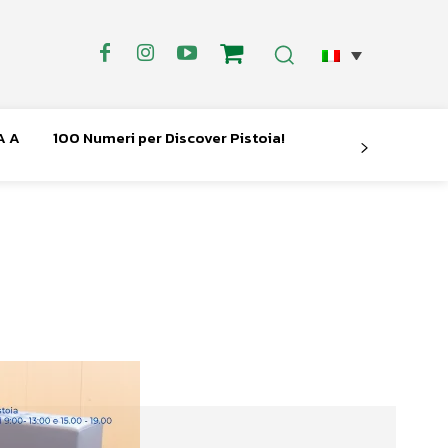
A A
100 Numeri per Discover Pistoia!