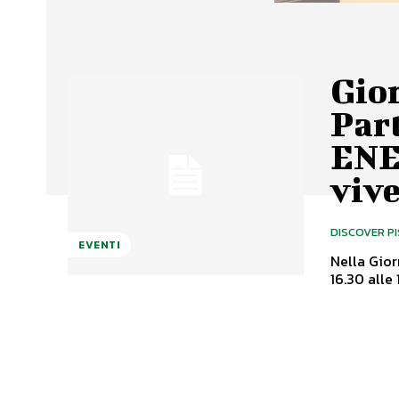
Gio
Par
ENE
viv
DISCOVER P
EVENTI
Nella Gior
16.30 alle