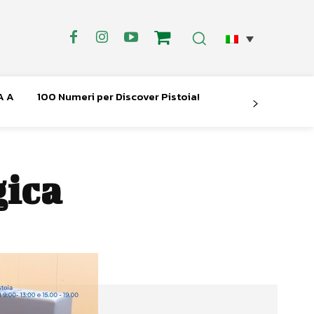
A A
100 Numeri per Discover Pistoia!
gica