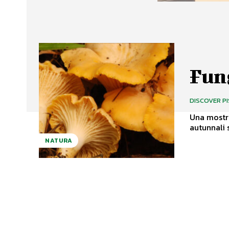
Fun
DISCOVER P
Una mostra 
autunnali s
NATURA