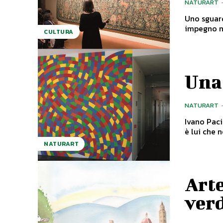
NATURART
Uno sguard
CULTURA
Una 
NATURART
Ivano Paci
è lui che n
NATURART
Arte
verd