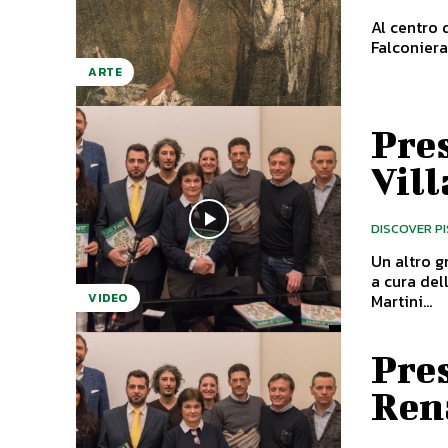
Al centro d
ARTE
Pres
Vill
DISCOVER P
Un altro 
a cura della Giorgio T
Martini...
VIDEO
Pres
Ren