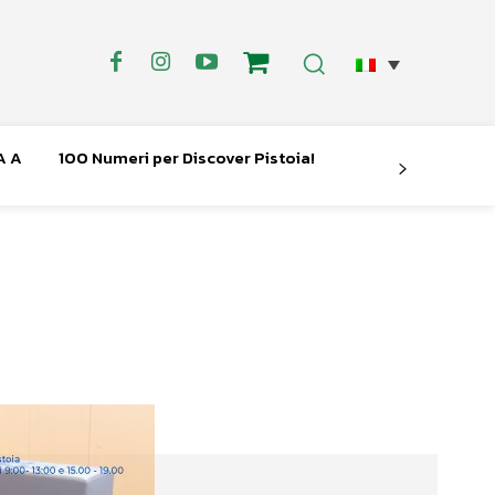
A A
100 Numeri per Discover Pistoia!