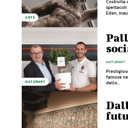
Costruita 
spettacoli di verità e
Eden, inaug
ARTE
Pal
soci
NATURART
Prestigios
famose nel mondo. Pistoia città del ver
dello...
NATURART
Dall
fut