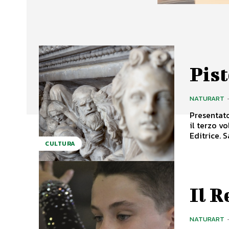
Pist
NATURART
Presentato
il terzo v
Edi
CULTURA
Il R
NATURART