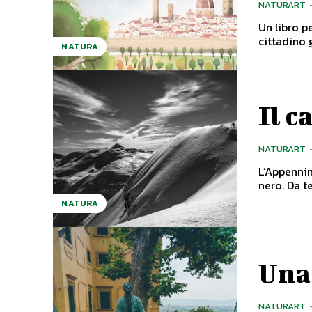
NATURART
Un libro pe
NATURA
Il c
NATURART
L’Appennin
nero.
NATURA
Una 
NATURART