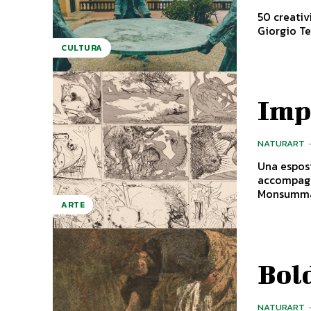
50 creativ
Giorgio Tes
CULTURA
Imp
NATURART
Una esposi
accompagna
ARTE
Bold
NATURART