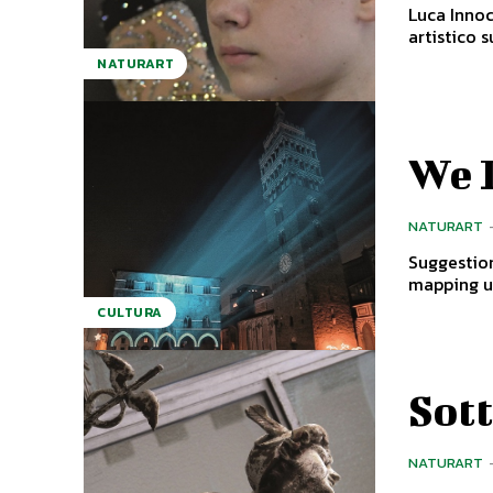
Luca Innoc
NATURART
We 
NATURART
Suggestioni di luc
mapping ur
CULTURA
Sott
NATURART