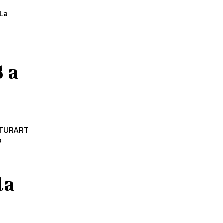
“La
8 a
NATURART
la