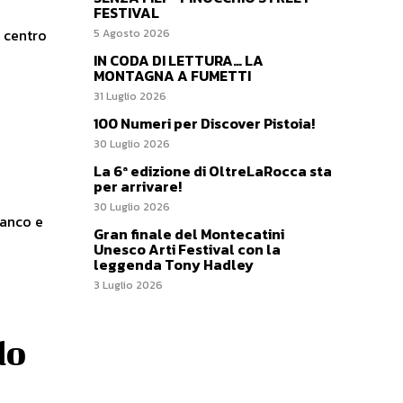
FESTIVAL
l centro
5 Agosto 2026
IN CODA DI LETTURA… LA
MONTAGNA A FUMETTI
31 Luglio 2026
100 Numeri per Discover Pistoia!
30 Luglio 2026
La 6ª edizione di OltreLaRocca sta
per arrivare!
30 Luglio 2026
ianco e
Gran finale del Montecatini
Unesco Arti Festival con la
leggenda Tony Hadley
3 Luglio 2026
do