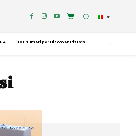
A A
100 Numeri per Discover Pistoia!
si