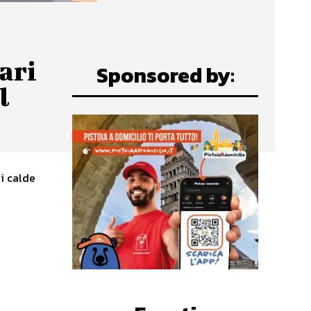
ari
Sponsored by:
l
di calde