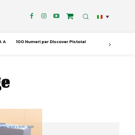
A A
100 Numeri per Discover Pistoia!
ge