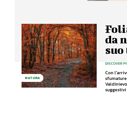
Foli
da n
suo 
DISCOVER P
Con l'arri
sfumature 
NATURA
Valdinievo
suggestivi 