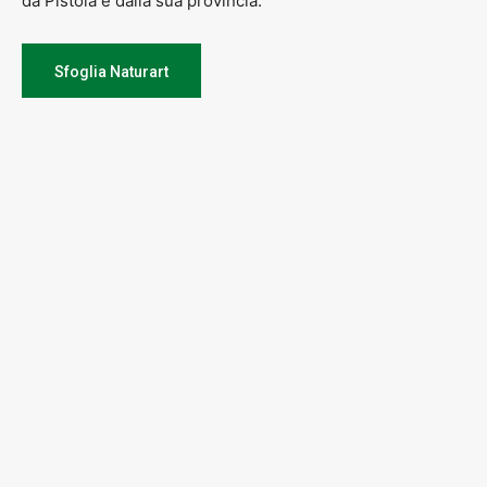
da Pistoia e dalla sua provincia.
Sfoglia Naturart