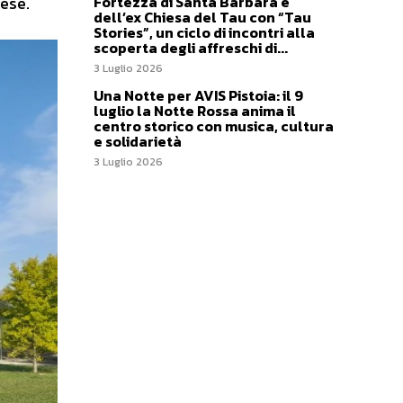
Fortezza di Santa Barbara e
iese.
dell’ex Chiesa del Tau con “Tau
Stories”, un ciclo di incontri alla
scoperta degli affreschi di...
3 Luglio 2026
Una Notte per AVIS Pistoia: il 9
luglio la Notte Rossa anima il
centro storico con musica, cultura
e solidarietà
3 Luglio 2026