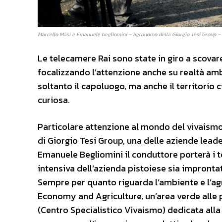
Marcello Masi e Emanuele begliomini – agronomo della Giorgio Tesi Group – du
Le telecamere Rai sono state in giro a scovare
focalizzando l’attenzione anche su realtà ambi
soltanto il capoluogo, ma anche il territorio c
curiosa.
Particolare attenzione al mondo del vivaismo 
di Giorgio Tesi Group, una delle aziende lea
Emanuele Begliomini il conduttore porterà i t
intensiva dell’azienda pistoiese sia improntata
Sempre per quanto riguarda l’ambiente e l’agr
Economy and Agriculture, un’area verde alle p
(Centro Specialistico Vivaismo) dedicata alla r