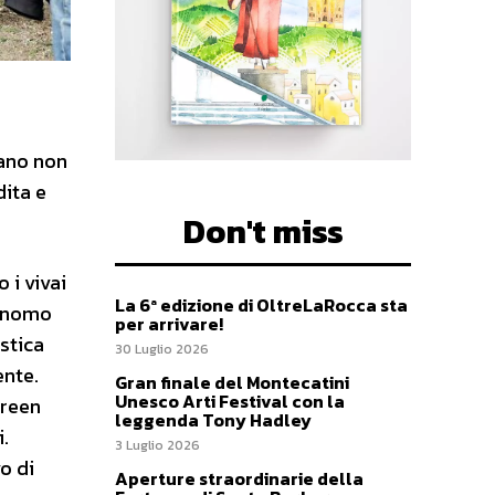
zano non
dita e
Don't miss
 i vivai
La 6ª edizione di OltreLaRocca sta
ronomo
per arrivare!
stica
30 Luglio 2026
ente.
Gran finale del Montecatini
Unesco Arti Festival con la
Green
leggenda Tony Hadley
.
3 Luglio 2026
o di
Aperture straordinarie della