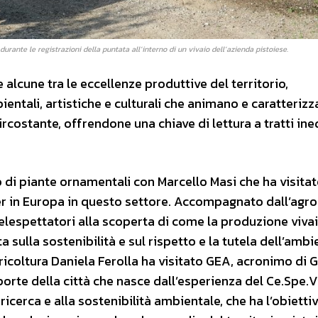
rante le registrazioni della puntata all’interno di un vivaio dell’azienda pistoiese.
 alcune tra le eccellenze produttive del territorio,
entali, artistiche e culturali che animano e caratteriz
ircostante, offrendone una chiave di lettura a tratti ine
di piante ornamentali con Marcello Masi che ha visitato
der in Europa in questo settore. Accompagnato dall’ag
elespettatori alla scoperta di come la produzione vivai
 sulla sostenibilità e sul rispetto e la tutela dell’ambi
icoltura Daniela Ferolla ha visitato GEA, acronimo di 
orte della città che nasce dall’esperienza del Ce.Spe.Vi
icerca e alla sostenibilità ambientale, che ha l’obiettiv