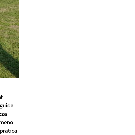
li
 guida
zza
emmeno
pratica