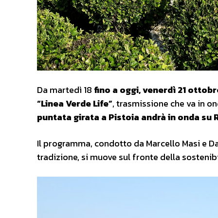
Da martedì 18
fino a oggi, venerdì 21 ottobr
“Linea Verde Life”
, trasmissione che va in on
puntata girata a Pistoia andrà in onda su 
Il programma, condotto da Marcello Masi e Dan
tradizione, si muove sul fronte della sostenibil