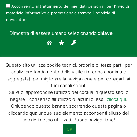
Acconsento al trattamento dei miei dati personali per l’invio di
materiale informativo e promozionale tramite il servizio di
newsletter
Dimostra di essere umano selezionando
chiave
.
Questo sito utilizza cookie tecnici, propri e di terze parti, per
analizzare l’andamento delle visite (in forma anonima e
aggregata), per migliorare la navigazione e per collegarti ai
tuoi canali social.
Se vuoi approfondire l’utilizzo dei cookie in questo sito, o
negare il consenso all’utilizzo di alcuni di essi,
clicca qui
.
© GIORGIO TESI EDITRICE S.R.L. | P.IVA
Chiudendo questo banner, scorrendo questa pagina o
01732650476 | VIA DI BADIA 14 – 51100 LOC.
cliccando qualunque suo elemento acconsenti all’uso dei
BOTTEGONE (PISTOIA) |
POWERED BY
ALLYMIND
cookie in esso utilizzati. Buona navigazione!
Privacy Policy
|
Cookie Policy
|
Condizioni
di vendita
|
Site Map
OK