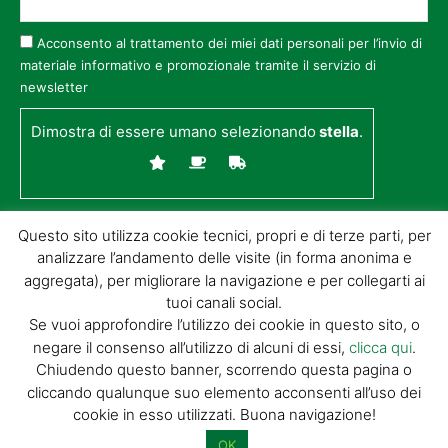
Acconsento al trattamento dei miei dati personali per l’invio di
materiale informativo e promozionale tramite il servizio di
newsletter
Dimostra di essere umano selezionando
stella
.
Questo sito utilizza cookie tecnici, propri e di terze parti, per
analizzare l’andamento delle visite (in forma anonima e
aggregata), per migliorare la navigazione e per collegarti ai
tuoi canali social.
Se vuoi approfondire l’utilizzo dei cookie in questo sito, o
negare il consenso all’utilizzo di alcuni di essi,
clicca qui
.
© GIORGIO TESI EDITRICE S.R.L. | P.IVA
Chiudendo questo banner, scorrendo questa pagina o
01732650476 | VIA DI BADIA 14 – 51100 LOC.
cliccando qualunque suo elemento acconsenti all’uso dei
BOTTEGONE (PISTOIA) |
POWERED BY
ALLYMIND
cookie in esso utilizzati. Buona navigazione!
Privacy Policy
|
Cookie Policy
|
Condizioni
di vendita
|
Site Map
OK