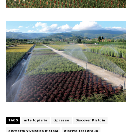
TAGS
arte topiaria
cipresso
Discover Pistoia
distretto vivaistico pistoia
giorgio tesi group