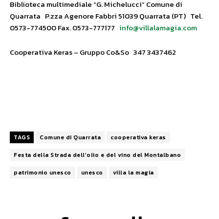
Biblioteca multimediale “G. Michelucci” Comune di
Quarrata P.zza Agenore Fabbri 51039 Quarrata (PT) Tel.
0573-774500 Fax. 0573-777177
info@villalamagia.com
Cooperativa Keras – Gruppo Co&So 347 3437462
TAGS
Comune di Quarrata
cooperativa keras
Festa della Strada dell’olio e del vino del Montalbano
patrimonio unesco
unesco
villa la magia