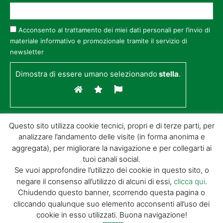
Acconsento al trattamento dei miei dati personali per l’invio di
materiale informativo e promozionale tramite il servizio di
newsletter
Dimostra di essere umano selezionando
stella
.
Questo sito utilizza cookie tecnici, propri e di terze parti, per
analizzare l’andamento delle visite (in forma anonima e
aggregata), per migliorare la navigazione e per collegarti ai
tuoi canali social.
Se vuoi approfondire l’utilizzo dei cookie in questo sito, o
negare il consenso all’utilizzo di alcuni di essi,
clicca qui
.
© GIORGIO TESI EDITRICE S.R.L. | P.IVA
Chiudendo questo banner, scorrendo questa pagina o
01732650476 | VIA DI BADIA 14 – 51100 LOC.
cliccando qualunque suo elemento acconsenti all’uso dei
BOTTEGONE (PISTOIA) |
POWERED BY
ALLYMIND
cookie in esso utilizzati. Buona navigazione!
Privacy Policy
|
Cookie Policy
|
Condizioni